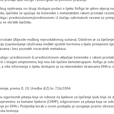
čkog ispitivanja, svi drugi dostupni podaci o lijeku Xofigo te njihov utjecaj na
eku, liječnike se upućuje da bolesnike s metastatskim rakom prostate rezist
 Zytiga i prednizolonom/prednizonom. U slučaju zabrinutosti vezane uz prim
u se obratiti liječniku.
 prostate (žlijezde muškog reproduktivnog sustava). Odobren je za liječenje
iju (zaustavljanje izlučivanja muških spolnih hormona u tijelu primjenom lije
zama i bez poznatih visceralnih metastaza.
m Zytiga i prednizonom ili prednizolonom uključuje bolesnike s rakom prostat
ili s blagim simptomima, koji nisu bili liječeni kemoterapijom. Xofigo je od
 a više informacija o lijeku dostupno je na internetskim stranicama EMA-e,
misije, prema čl. 20. Uredbe (EZ) br. 726/2004.
gurnosnih pitanja koja se odnose na lijekove za liječenje ljudi, koje će d
ovjerenstvu za humane lijekove (CHMP), odgovornom za pitanja koja se od
ljenje pri EMA-i. Posljednji korak u ovom postupku je usvajanje pravno obvez
ska komisija.