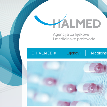
O HALMED-u
Lijekovi
Medicins