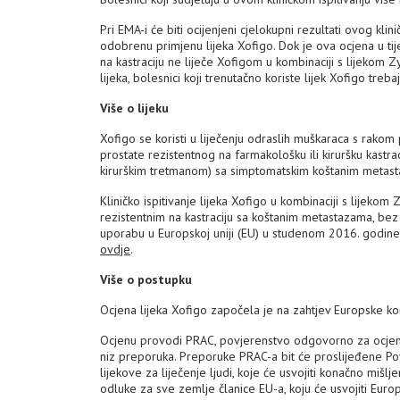
Pri EMA-i će biti ocijenjeni cjelokupni rezultati ovog klini
odobrenu primjenu lijeka Xofigo. Dok je ova ocjena u tij
na kastraciju ne liječe Xofigom u kombinaciji s lijekom
lijeka, bolesnici koji trenutačno koriste lijek Xofigo trebaj
Više o lijeku
Xofigo se koristi u liječenju odraslih muškaraca s rakom
prostate rezistentnog na farmakološku ili kiruršku kastrac
kirurškim tretmanom) sa simptomatskim koštanim metasta
Kliničko ispitivanje lijeka Xofigo u kombinaciji s lijeko
rezistentnim na kastraciju sa koštanim metastazama, bez 
uporabu u Europskoj uniji (EU) u studenom 2016. godine,
ovdje
.
Više o postupku
Ocjena lijeka Xofigo započela je na zahtjev Europske ko
Ocjenu provodi PRAC, povjerenstvo odgovorno za ocjenu si
niz preporuka. Preporuke PRAC-a bit će proslijeđene P
lijekove za liječenje ljudi, koje će usvojiti konačno miš
odluke za sve zemlje članice EU-a, koju će usvojiti Europ