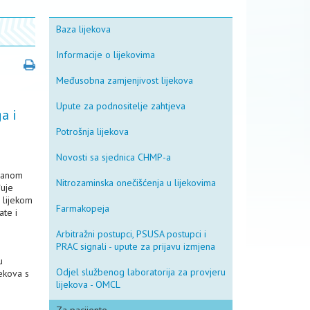
Baza lijekova
Informacije o lijekovima
Međusobna zamjenjivost lijekova
Upute za podnositelje zahtjeva
a i
Potrošnja lijekova
Novosti sa sjednica CHMP-a
iranom
Nitrozaminska onečišćenja u lijekovima
đuje
 lijekom
Farmakopeja
ate i
Arbitražni postupci, PSUSA postupci i
PRAC signali - upute za prijavu izmjena
u
Odjel službenog laboratorija za provjeru
jekova s
lijekova - OMCL