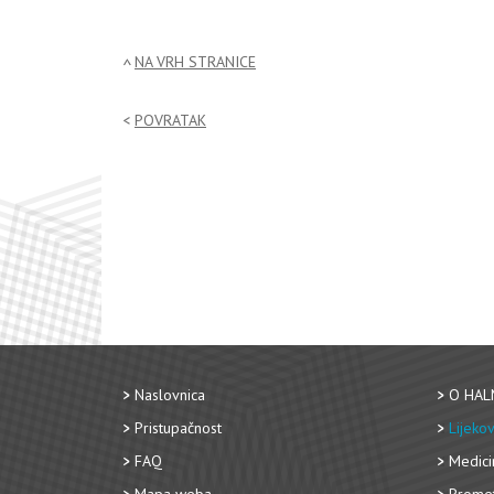
NA VRH STRANICE
POVRATAK
Naslovnica
O HAL
Pristupačnost
Lijekov
FAQ
Medici