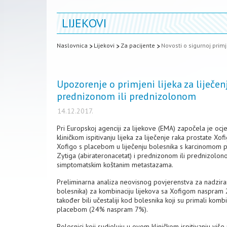
LIJEKOVI
Naslovnica
Lijekovi
Za pacijente
Novosti o sigurnoj primj
Upozorenje o primjeni lijeka za liječen
prednizonom ili prednizolonom
14.12.2017.
Pri Europskoj agenciji za lijekove (EMA) započela je ocj
kliničkom ispitivanju lijeka za liječenje raka prostate Xofi
Xofigo s placebom u liječenju bolesnika s karcinomom p
Zytiga (abirateronacetat) i prednizonom ili prednizolono
simptomatskim koštanim metastazama.
Preliminarna analiza neovisnog povjerenstva za nadziran
bolesnika) za kombinaciju lijekova sa Xofigom naspram 
također bili učestaliji kod bolesnika koji su primali kom
placebom (24% naspram 7%).
Bolesnici koji sudjeluju u ovom kliničkom ispitivanju vi