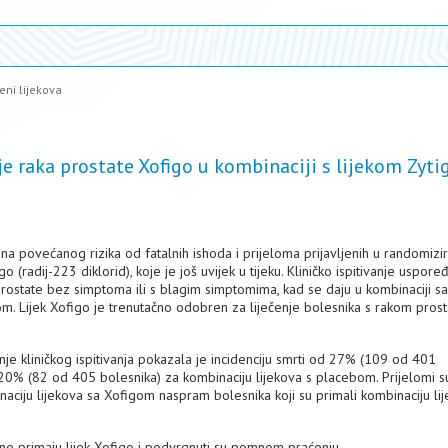
eni lijekova
je raka prostate Xofigo u kombinaciji s lijekom Zytig
ena povećanog rizika od fatalnih ishoda i prijeloma prijavljenih u randomiz
go (radij-223 diklorid), koje je još uvijek u tijeku. Kliničko ispitivanje uspore
rostate bez simptoma ili s blagim simptomima, kad se daju u kombinaciji sa
m. Lijek Xofigo je trenutačno odobren za liječenje bolesnika s rakom prost
je kliničkog ispitivanja pokazala je incidenciju smrti od 27% (109 od 401
20% (82 od 405 bolesnika) za kombinaciju lijekova s placebom. Prijelomi s
binaciju lijekova sa Xofigom naspram bolesnika koji su primali kombinaciju li
še ne primaju lijek Xofigo i podvrgnuti su pomnom praćenju.