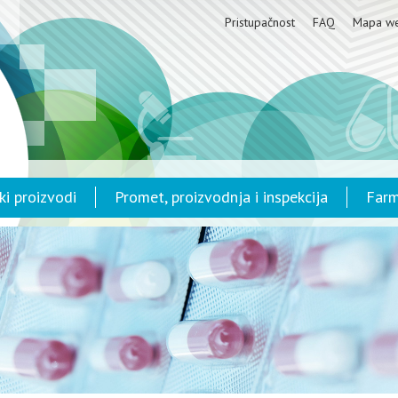
Pristupačnost
FAQ
Mapa w
ki proizvodi
Promet, proizvodnja i inspekcija
Farm