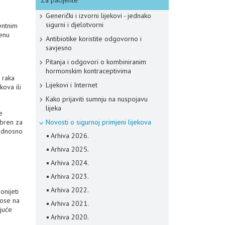
Za pacijente
Generički i izvorni lijekovi - jednako
sigurni i djelotvorni
entnim
jenu
Antibiotike koristite odgovorno i
savjesno
Pitanja i odgovori o kombiniranim
hormonskim kontraceptivima
 raka
Lijekovi i Internet
kova ili
Kako prijaviti sumnju na nuspojavu
lijeka
e
obren za
Novosti o sigurnoj primjeni lijekova
 odnosno
Arhiva 2026.
Arhiva 2025.
Arhiva 2024.
Arhiva 2023.
Arhiva 2022.
onijeti
nose na
Arhiva 2021.
ujuće
Arhiva 2020.