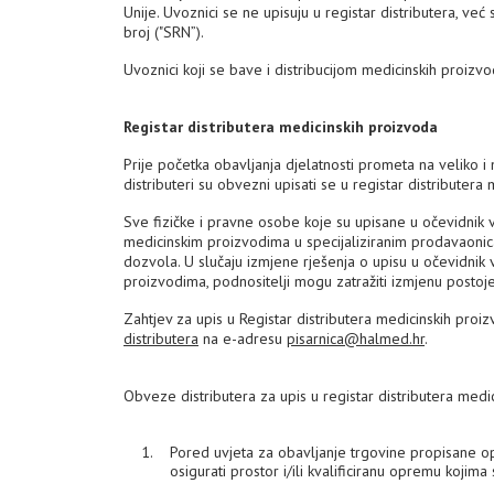
Unije. Uvoznici se ne upisuju u registar distributera, već
broj ("SRN”).
Uvoznici koji se bave i distribucijom medicinskih proizvod
Registar distributera medicinskih proizvoda
Prije početka obavljanja djelatnosti prometa na veliko 
distributeri su obvezni upisati se u registar distributera
Sve fizičke i pravne osobe koje su upisane u očevidnik
medicinskim proizvodima u specijaliziranim prodavaonic
dozvola. U slučaju izmjene rješenja o upisu u očevidnik
proizvodima, podnositelji mogu zatražiti izmjenu postojeće
Zahtjev za upis u Registar distributera medicinskih pro
distributera
na e-adresu
pisarnica@halmed.hr
.
Obveze distributera za upis u registar distributera medi
Pored uvjeta za obavljanje trgovine propisane opć
osigurati prostor i/ili kvalificiranu opremu kojim