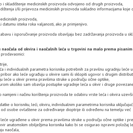
vo i skladištenje medicinskih proizvoda odvojeno od drugih proizvoda,
adištenja i/ili prijevoza medicinskih proizvoda sukladno informacijama koje 
edicinskih proizvoda,
li datumu isteka roka valjanosti, ako je primjenjivo.
 nabavu i isporučivanje proizvoda obavljaju bez zadržavanja proizvoda u sk
ju naočala od okvira i naočalnih leća u trgovini na malo prema pisanim
 prodavaonici:
rije,
 i individualnih parametra korisnika potrebnih za pravilnu ugradnju leće u 
 pribor ako leće ugrađuju u okvire sami ili sklopiti ugovor s drugim distrib
leće u okvir prema pravilima struke u području očne optike,
kturom ukoliko sam obavlja postupke ugradnje leća u okvir i druge povezan
o namjeni i načinu korištenja proizvoda te odabiru vrste leća i okvira uzevši
datke o korisniku, leći, okviru, individualnim parametrima korisnika uključujući
ih od osobe ovlaštene za određivanje dioptrije ili određenu na temelju već
u li leće ugrađene u okvir prema pravilima struke u području očne optike i p
kvir anatomskim obilježjima korisnika kako bi se osigurao ispravni položaj l
nju naočala,