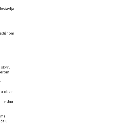
dostavlja
ladišnom
okvir,
uterom
e
 u obzir
 i vidnu
rema
eća u