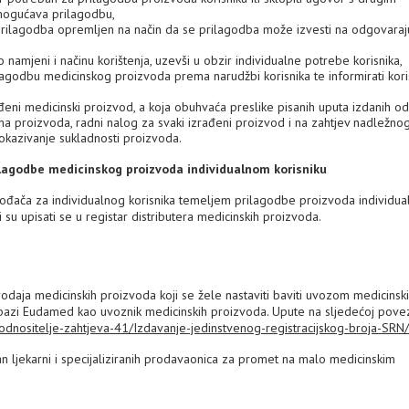
mogućava prilagodbu,
i prilagodba opremljen na način da se prilagodba može izvesti na odgovaraju
o namjeni i načinu korištenja, uzevši u obzir individualne potrebe korisnika,
rilagodbu medicinskog proizvoda prema narudžbi korisnika te informirati kori
đeni medicinski proizvod, a koja obuhvaća preslike pisanih uputa izdanih od
a proizvoda, radni nalog za svaki izrađeni proizvod i na zahtjev nadležnog 
okazivanje sukladnosti proizvoda.
ilagodbe medicinskog proizvoda individualnom korisniku
izvođača za individualnog korisnika temeljem prilagodbe proizvoda individu
 su upisati se u registar distributera medicinskih proizvoda.
prodaja medicinskih proizvoda koji se žele nastaviti baviti uvozom medicinsk
u bazi Eudamed kao uvoznik medicinskih proizvoda. Upute na sljedećoj povez
dnositelje-zahtjeva-41/Izdavanje-jedinstvenog-registracijskog-broja-SRN/
n ljekarni i specijaliziranih prodavaonica za promet na malo medicinskim