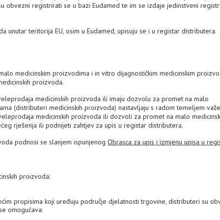
 su obvezni registrirati se u bazi Eudamed te im se izdaje jedinstveni registra
a unutar teritorija EU, osim u Eudamed, upisuju se i u registar distributera.
i malo medicinskim proizvodima i in vitro dijagnostičkim medicinskim proizv
 medicinskih proizvoda.
 veleprodaja medicinskih proizvoda ili imaju dozvolu za promet na malo
ama (distributeri medicinskih proizvoda) nastavljaju s radom temeljem važe
 veleprodaja medicinskih proizvoda ili dozvoli za promet na malo medicins
g rješenja ili podnijeti zahtjev za upis u registar distributera.
izvoda podnosi se slanjem ispunjenog
Obrasca za upis i izmjenu upisa u regi
cinskih proizvoda:
im propisima koji uređuju područje djelatnosti trgovine, distributeri su ob
a se omogućava: