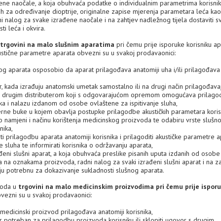
ene naočale, a koja obuhvaća podatke o individualnim parametrima korisnik
h za određivanje dioptrije, originalne zapise mjerenja parametara leća kao
 nalog za svake izrađene naočale i na zahtjev nadležnog tijela dostaviti s
i leća i okvira.
trgovini na malo slušnim aparatima
pri čemu prije isporuke korisniku ap
kustične parametre aparata obvezni su u svakoj prodavaonici:
og aparata osposobio da aparat prilagođava anatomiji uha i/ili prilagođava
, kada izrađuju anatomski umetak samostalno ili na drugi način prilagođavaj
ovor s drugim distributerom koji s odgovarajućom opremom omogućava prilag
a i nalazu izdanom od osobe ovlaštene za ispitivanje sluha,
erne buke u kojem obavlja postupke prilagodbe akustičkih parametara koris
 o namjeni i načinu korištenja medicinskog proizvoda te odabiru vrste slušn
nika,
iti prilagodbu aparata anatomiji korisnika i prilagoditi akustičke parametre 
sluha te informirati korisnika o održavanju aparata,
đeni slušni aparat, a koja obuhvaća preslike pisanih uputa izdanih od osobe
ja na oznakama proizvoda, radni nalog za svaki izrađeni slušni aparat i na z
iju potrebnu za dokazivanje sukladnosti slušnog aparata.
zvoda u
trgovini na
malo medicinskim proizvodima pri čemu prije ispor
vezni su u svakoj prodavaonici:
medicinski proizvod prilagođava anatomiji korisnika,
r potreban za prilagodbu proizvoda korisniku ili sklopiti ugovor s drugim