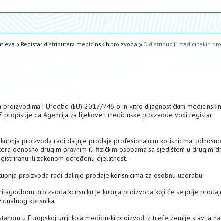
htjeva
Registar distributera medicinskih proizvoda
O distribuciji medicinskih pr
proizvodima i Uredbe (EU) 2017/746 o in vitro dijagnostičkim medicinski
 propisuje da Agencija za lijekove i medicinske proizvode vodi registar
je kupnja proizvoda radi daljnje prodaje profesionalnim korisnicima, odnosn
butera odnosno drugim pravnim ili fizičkim osobama sa sjedištem u drugim 
gistriranu ili zakonom određenu djelatnost.
 kupnja proizvoda radi daljnje prodaje korisnicima za osobnu uporabu.
prilagodbom proizvoda korisniku je kupnja proizvoda koji će se prije prodaj
vidualnog korisnika.
tanom u Europskoj uniji koja medicinski proizvod iz treće zemlje stavlja na 