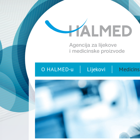
O HALMED-u
Lijekovi
Medicins