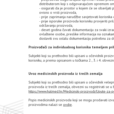
distributerom koji s odgovarajućom opremom o
- osigurati da je prostor u kojem će se obavljat
ovisno o vrsti proizvoda,
- prije zaprimanja narudžbe savjetovati korisnika 
- prije isporuke proizvoda korisniku provjeriti p
održavanju proizvoda,
- deset godina čuvati dokumentaciju za svaki izra
ovlaštene osobe, preslike informacija na oznakam
dostaviti svu ostalu dokumentaciju potrebnu za d
Proizvođači za individualnog korisnika temeljem pr
Subjekti koji su prethodno bili upisani u očevidnik pro
korisniku, a prema opisanom u točkama 2., 3. i 4. obvezni
Uvoz medicinskih proizvoda iz trećih zemalja
Subjekti koji su prethodno bili upisani u očevidnik vele
proizvoda iz trećih zemalja, obvezni su registrirati se 
https://www.halmed.hr/Medicinski-proizvodi/Upute-za-po
Popis medicinskih proizvoda koji se mogu prodavati izva
proizvodima nalazi se
ovdje
.