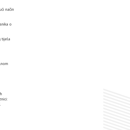
ći način
snika o
tijela
alnom
ih
nici:
.