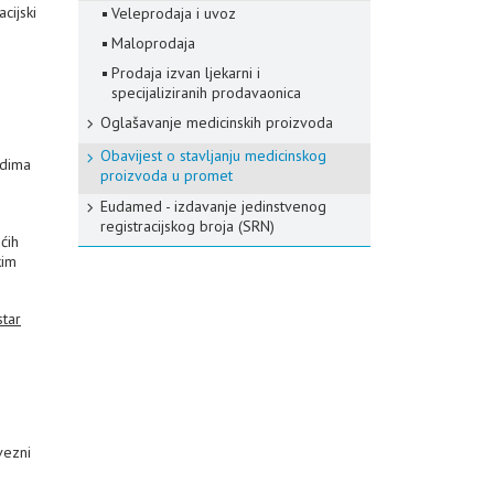
cijski
Veleprodaja i uvoz
Maloprodaja
Prodaja izvan ljekarni i
specijaliziranih prodavaonica
Oglašavanje medicinskih proizvoda
Obavijest o stavljanju medicinskog
odima
proizvoda u promet
Eudamed - izdavanje jedinstvenog
registracijskog broja (SRN)
ćih
kim
star
vezni