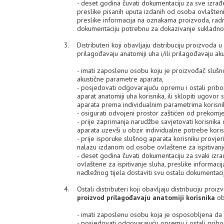
- deset godina čuvati dokumentaciju za sve izrađ
preslike pisanih uputa izdanih od osoba ovlašteni
preslike informacija na oznakama proizvoda, radni
dokumentaciju potrebnu za dokazivanje sukladnost
Distributeri koji obavljaju distribuciju proizvoda u
prilagođavaju anatomiji uha i/ili prilagođavaju a
- imati zaposlenu osobu koju je proizvođač slušn
akustične parametre aparata,
- posjedovati odgovarajuću opremu i ostali pribor
aparat anatomiji uha korisnika, ili sklopiti ug
aparata prema individualnim parametrima korisnik
- osigurati odvojeni prostor zaštićen od prekomj
- prije zaprimanja narudžbe savjetovati korisnika
aparata uzevši u obzir individualne potrebe koris
- prije isporuke slušnog aparata korisniku provjer
nalazu izdanom od osobe ovlaštene za ispitivanje 
- deset godina čuvati dokumentaciju za svaki izra
ovlaštene za ispitivanje sluha, preslike informaci
nadležnog tijela dostaviti svu ostalu dokumentac
Ostali distributeri koji obavljaju distribuciju proi
proizvod prilagođavaju anatomiji korisnika
ob
- imati zaposlenu osobu koja je osposobljena da 
- posjedovati odgovarajuću opremu i ostali pribo