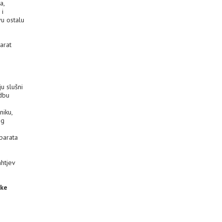
a,
 i
vu ostalu
arat
u slušni
odbu
niku,
og
aparata
ahtjev
uke