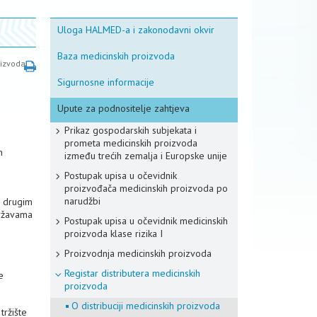
Uloga HALMED-a i zakonodavni okvir
Baza medicinskih proizvoda
oizvoda
Sigurnosne informacije
Upute za podnositelje zahtjeva
Prikaz gospodarskih subjekata i
prometa medicinskih proizvoda
m
između trećih zemalja i Europske unije
Postupak upisa u očevidnik
proizvođača medicinskih proizvoda po
narudžbi
o drugim
državama
Postupak upisa u očevidnik medicinskih
proizvoda klase rizika I
Proizvodnja medicinskih proizvoda
Registar distributera medicinskih
e
proizvoda
O distribuciji medicinskih proizvoda
tržište