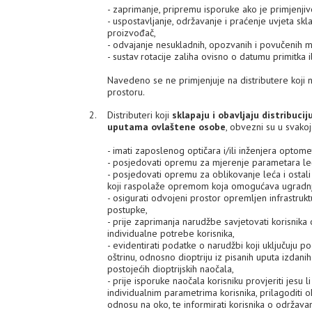
- zaprimanje, pripremu isporuke ako je primjenji
- uspostavljanje, održavanje i praćenje uvjeta skl
proizvođač,
- odvajanje nesukladnih, opozvanih i povučenih m
- sustav rotacije zaliha ovisno o datumu primitka i
Navedeno se ne primjenjuje na distributere koji
prostoru.
Distributeri koji
sklapaju i obavljaju distribuci
uputama ovlaštene osobe
, obvezni su u svakoj
- imati zaposlenog optičara i/ili inženjera optomet
- posjedovati opremu za mjerenje parametara leća
- posjedovati opremu za oblikovanje leća i ostali
koji raspolaže opremom koja omogućava ugradnju 
- osigurati odvojeni prostor opremljen infrastru
postupke,
- prije zaprimanja narudžbe savjetovati korisnika 
individualne potrebe korisnika,
- evidentirati podatke o narudžbi koji uključuju po
oštrinu, odnosno dioptriju iz pisanih uputa izdan
postojećih dioptrijskih naočala,
- prije isporuke naočala korisniku provjeriti jes
individualnim parametrima korisnika, prilagoditi o
odnosu na oko, te informirati korisnika o održava