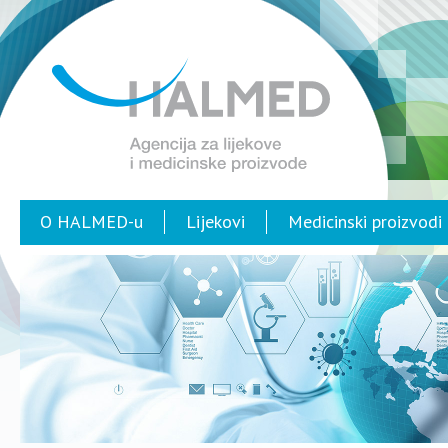
O HALMED-u
Lijekovi
Medicinski proizvodi