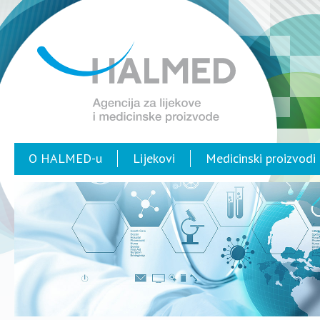
O HALMED-u
Lijekovi
Medicinski proizvodi