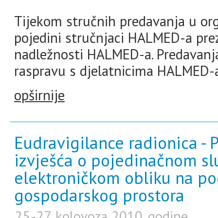
Tijekom stručnih predavanja u org
pojedini stručnjaci HALMED-a prez
nadležnosti HALMED-a. Predavanja 
raspravu s djelatnicima HALMED-a
opširnije
Eudravigilance radionica - P
izvješća o pojedinačnom slu
elektroničkom obliku na p
gospodarskog prostora
25.-27. kolovoza 2010. godine