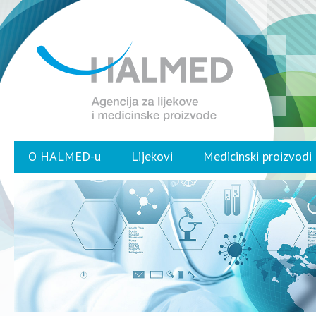
O HALMED-u
Lijekovi
Medicinski proizvodi