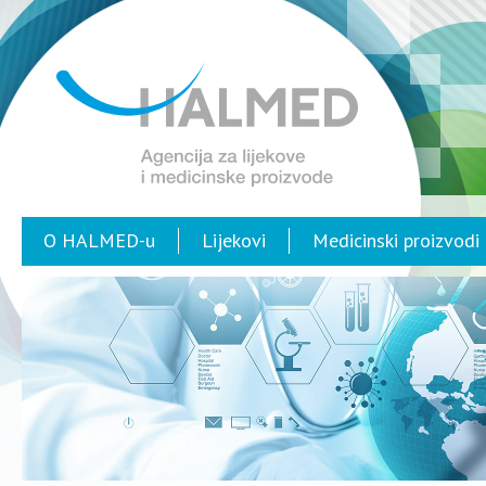
O HALMED-u
Lijekovi
Medicinski proizvodi