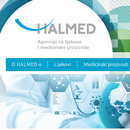
O HALMED-u
Lijekovi
Medicinski proizvodi