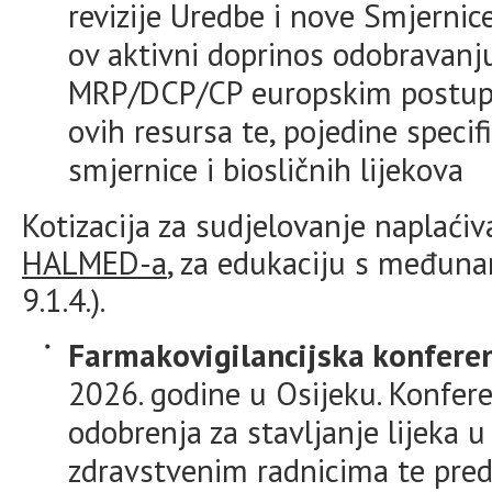
revizije Uredbe i nove Smjernic
ov aktivni doprinos odobravanju
MRP/DCP/CP europskim postupc
ovih resursa te, pojedine speci
smjernice i biosličnih lijekova
Kotizacija za sudjelovanje naplaći
HALMED-a
, za edukaciju s međun
9.1.4.).
Farmakovigilancijska konfere
2026. godine u Osijeku. Konfere
odobrenja za stavljanje lijeka 
zdravstvenim radnicima te pred