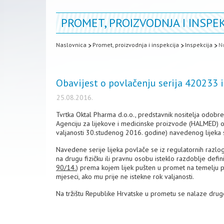
PROMET, PROIZVODNJA I INSPEK
Naslovnica
Promet, proizvodnja i inspekcija
Inspekcija
N
Obavijest o povlačenju serija 420233 i
25.08.2016.
Tvrtka Oktal Pharma d.o.o., predstavnik nositelja odobren
Agenciju za lijekove i medicinske proizvode (HALMED) o
valjanosti 30.studenog 2016. godine) navedenog lijeka s 
Navedene serije lijeka povlače se iz regulatornih razl
na drugu fizičku ili pravnu osobu isteklo razdoblje defi
90/14.
) prema kojem lijek pušten u promet na temelju 
mjeseci, ako mu prije ne istekne rok valjanosti.
Na tržištu Republike Hrvatske u prometu se nalaze dru