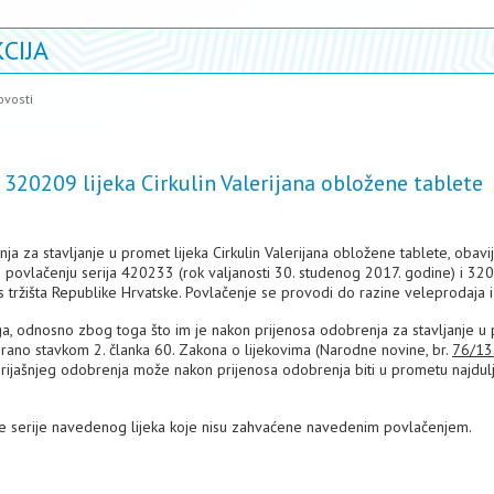
CIJA
ovosti
 320209 lijeka Cirkulin Valerijana obložene tablete
ja za stavljanje u promet lijeka Cirkulin Valerijana obložene tablete, obavij
 povlačenju serija 420233 (rok valjanosti 30. studenog 2017. godine) i 32
tržišta Republike Hrvatske. Povlačenje se provodi do razine veleprodaja i 
oga, odnosno zbog toga što im je nakon prijenosa odobrenja za stavljanje u
nirano stavkom 2. članka 60. Zakona o lijekovima (Narodne novine, br.
76/13
prijašnjeg odobrenja može nakon prijenosa odobrenja biti u prometu najdul
ge serije navedenog lijeka koje nisu zahvaćene navedenim povlačenjem.