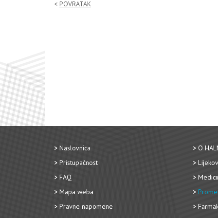
POVRATAK
Naslovnica
O HAL
Pristupačnost
Lijekov
FAQ
Medici
Mapa weba
Promet
Pravne napomene
Farmak