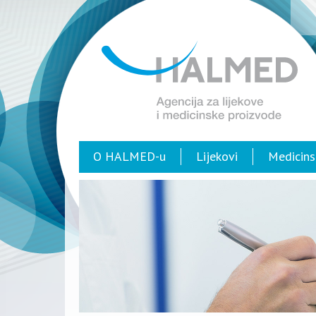
O HALMED-u
Lijekovi
Medicins