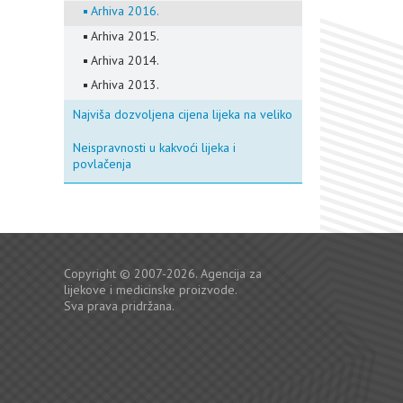
Arhiva 2016.
Arhiva 2015.
Arhiva 2014.
Arhiva 2013.
Najviša dozvoljena cijena lijeka na veliko
Neispravnosti u kakvoći lijeka i
povlačenja
Copyright © 2007-2026. Agencija za
lijekove i medicinske proizvode.
Sva prava pridržana.