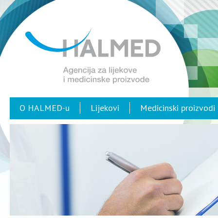
O HALMED-u
Lijekovi
Medicinski proizvodi