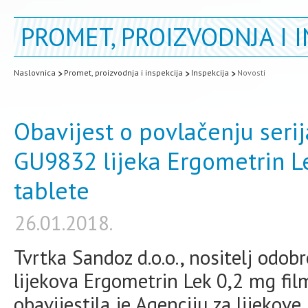
PROMET, PROIZVODNJA I I
Naslovnica
Promet, proizvodnja i inspekcija
Inspekcija
Novosti
Obavijest o povlačenju seri
GU9832 lijeka Ergometrin L
tablete
26.01.2018.
Tvrtka Sandoz d.o.o., nositelj odob
lijekova Ergometrin Lek 0,2 mg fi
obavijestila je Agenciju za lijeko