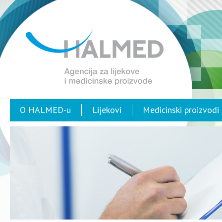
O HALMED-u
Lijekovi
Medicinski proizvodi