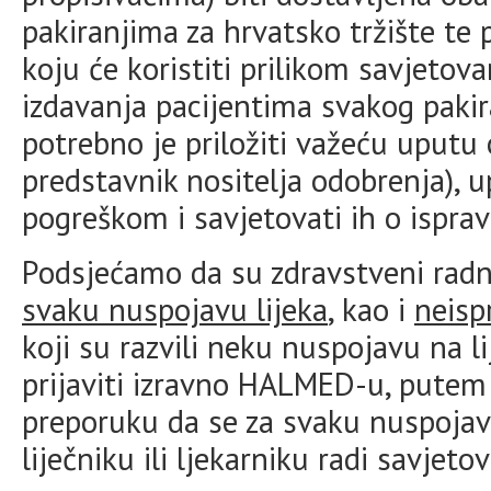
pakiranjima za hrvatsko tržište te 
koju će koristiti prilikom savjetova
izdavanja pacijentima svakog pakira
potrebno je priložiti važeću uputu 
predstavnik nositelja odobrenja), 
pogreškom i savjetovati ih o ispravn
Podsjećamo da su zdravstveni radn
svaku nuspojavu lijeka
, kao i
neisp
koji su razvili neku nuspojavu na 
prijaviti izravno HALMED-u, pute
preporuku da se za svaku nuspoja
liječniku ili ljekarniku radi savjet