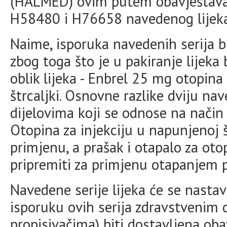
(HALMED) ovim putem obavještava 
H58480 i H76658 navedenog lijeka
Naime, isporuka navedenih serija b
zbog toga što je u pakiranje lijeka
oblik lijeka - Enbrel 25 mg otopina
štrcaljki. Osnovne razlike dviju na
dijelovima koji se odnose na način 
Otopina za injekciju u napunjenoj š
primjenu, a prašak i otapalo za oto
pripremiti za primjenu otapanjem p
Navedene serije lijeka će se nastavi
isporuku ovih serija zdravstvenim d
propisivačima) biti dostavljena oba