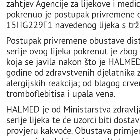
zahtjev Agencije za lijekove i med
pokrenuo je postupak privremene o
15HG229F1 navedenog lijeka s trži
Postupak privremene obustave dist
serije ovog lijeka pokrenut je zbo
koja se javila nakon što je HALMED
godine od zdravstvenih djelatnika 
alergijskih reakcija; od blagog crve
tromboflebitisa i upala vena.
HALMED je od Ministarstva zdravlj
serije lijeka te će uzorci biti do
provjeru kakvoće. Obustava primjen