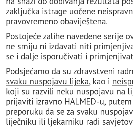
na snazi do dobivanja rezultata po
zaključka istrage uočene neispravn
pravovremeno obaviještena.
Postojeće zalihe navedene serije ovo
ne smiju ni izdavati niti primjenjiva
se i dalje isporučivati i primjenjivat
Podsjećamo da su zdravstveni radn
svaku nuspojavu lijeka
, kao i
neisp
koji su razvili neku nuspojavu na 
prijaviti izravno HALMED-u, pute
preporuku da se za svaku nuspoja
liječniku ili ljekarniku radi savjet