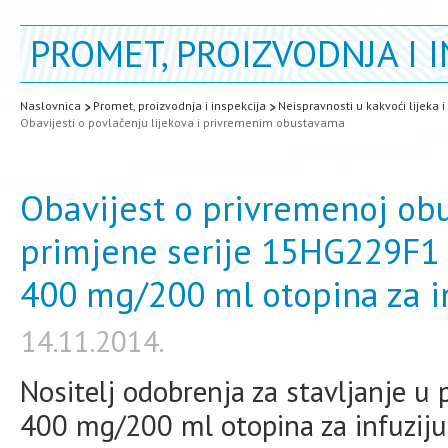
PROMET, PROIZVODNJA I I
Naslovnica
Promet, proizvodnja i inspekcija
Neispravnosti u kakvoći lijeka 
Obavijesti o povlačenju lijekova i privremenim obustavama
Obavijest o privremenoj obus
primjene serije 15HG229F1 l
400 mg/200 ml otopina za i
14.11.2014.
Nositelj odobrenja za stavljanje u 
400 mg/200 ml otopina za infuziju, 