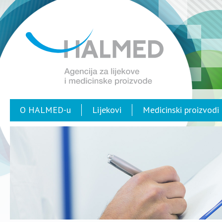
O HALMED-u
Lijekovi
Medicinski proizvodi