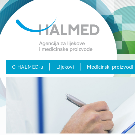
O HALMED-u
Lijekovi
Medicinski proizvodi