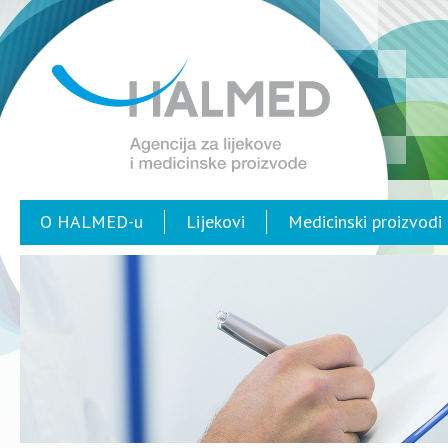
O HALMED-u
Lijekovi
Medicinski proizvodi