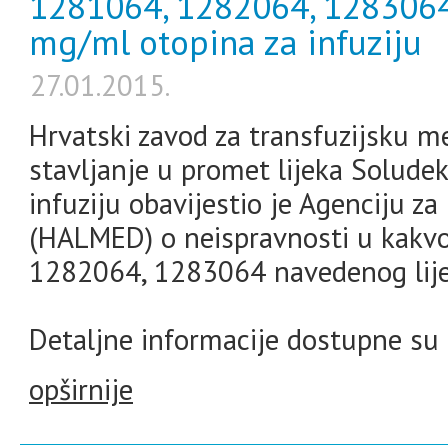
1281064, 1282064, 1283064 
mg/ml otopina za infuziju
27.01.2015.
Hrvatski zavod za transfuzijsku me
stavljanje u promet lijeka Solude
infuziju obavijestio je Agenciju za
(HALMED) o neispravnosti u kakvo
1282064, 1283064 navedenog lije
Detaljne informacije dostupne su 
opširnije