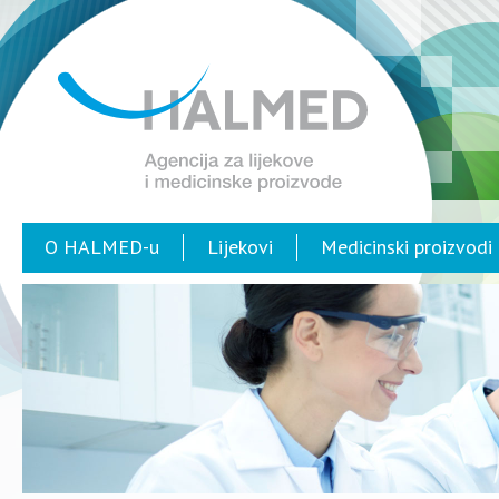
O HALMED-u
Lijekovi
Medicinski proizvodi