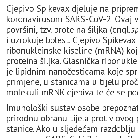
Cjepivo Spikevax djeluje na pripre
koronavirusom SARS-CoV-2. Ovaj v
površini, tzv. proteina šiljka (engl.
s
i uzrokuje bolest. Cjepivo Spikevax
ribonukleinske kiseline (mRNA) koj
proteina šiljka. Glasnička ribonuk
je lipidnim nanočesticama koje sp
primjene, u stanicama u tijelu pro
molekuli mRNK cjepiva te će se poče
Imunološki sustav osobe prepoznat 
prirodnu obranu tijela protiv ovog p
stanice. Ako u sljedećem razdoblju