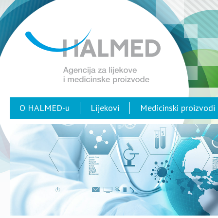
O HALMED-u
Lijekovi
Medicinski proizvodi