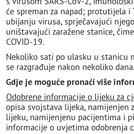
s virusom SARS-CoV-2, imunološki s
će spreman za napad; protutijela i 
ubijanju virusa, sprječavajući njego
uništavajući zaražene stanice, čime
COVID-19.
Nekoliko sati po ulasku u stanicu 
se razgrađuje nakon nekoliko dana
Gdje je moguće pronaći više info
Odobrene informacije o lijeku za c
opisa svojstava lijeka, namijenjen
lijeku, namijenjenu pacijentima i 
informacije o uvjetima odobrenja c