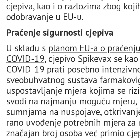
cjepiva, kao i o razlozima zbog koj
odobravanje u EU-u.
Praćenje sigurnosti cjepiva
U skladu s
planom EU-a o praćenju 
COVID-19
, cjepivo Spikevax se kao 
COVID-19 prati posebno intenzivno
sveobuhvatnog sustava farmakovigi
uspostavljanje mjera kojima se rizi
svodi na najmanju moguću mjeru, o
sumnjama na nuspojave, otkrivanje
rano uvođenje potrebnih mjera za n
značajan broj osoba već primio cje