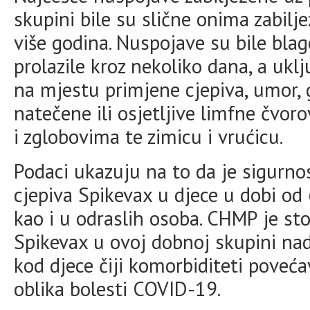
skupini bile su slične onima zabilj
više godina. Nuspojave su bile bla
prolazile kroz nekoliko dana, a uklju
na mjestu primjene cjepiva, umor, 
natečene ili osjetljive limfne čvor
i zglobovima te zimicu i vrućicu.
Podaci ukazuju na to da je sigurno
cjepiva Spikevax u djece u dobi o
kao i u odraslih osoba. CHMP je sto
Spikevax u ovoj dobnoj skupini nad
kod djece čiji komorbiditeti poveća
oblika bolesti COVID-19.