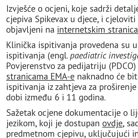
Izvješće o ocjeni, koje sadrži deta
cjepiva Spikevax u djece, i cjeloviti
objavljeni na
internetskim strani
Klinička ispitivanja provedena su 
ispitivanja (engl.
paediatric investi
Povjerenstvo za pedijatriju (PDCO)
stranicama EMA-e
naknadno će biti 
ispitivanja iz zahtjeva za proširenj
dobi između 6 i 11 godina.
Sažetak ocjene dokumentacije o li
jezikom, koji je dostupan
ovdje
, sa
predmetnom cjepivu, uključujući in