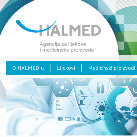
O HALMED-u
Lijekovi
Medicinski proizvodi