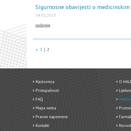
Sigurnosne obavijesti o medicinskim 
04.01.2023.
opširnije
«
1
2
Naslovnica
O HAL
Pristupačnost
Lijekov
FAQ
Medici
Mapa weba
Promet
Pravne napomene
Farmak
Kontakti
Novost