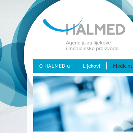
O HALMED-u
Lijekovi
Medicins