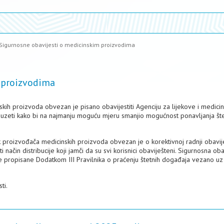
Sigurnosne obavijesti o medicinskim proizvodima
 proizvodima
skih proizvoda obvezan je pisano obavijestiti Agenciju za lijekove i medici
uzeti kako bi na najmanju moguću mjeru smanjio mogućnost ponavljanja št
ik proizvođača medicinskih proizvoda obvezan je o korektivnoj radnji obavijes
i način distribucije koji jamči da su svi korisnici obaviješteni. Sigurnosna oba
ente propisane Dodatkom III Pravilnika o praćenju štetnih događaja vezano uz
ti.