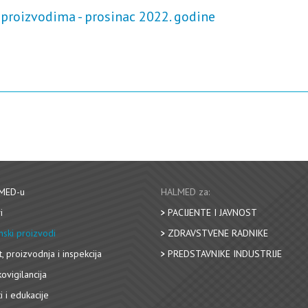
proizvodima - prosinac 2022. godine
MED-u
HALMED za:
i
PACIJENTE I JAVNOST
nski proizvodi
ZDRAVSTVENE RADNIKE
, proizvodnja i inspekcija
PREDSTAVNIKE INDUSTRIJE
ovigilancija
i i edukacije