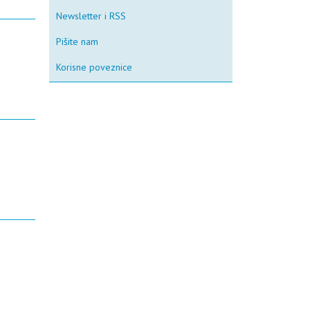
Newsletter i RSS
Pišite nam
Korisne poveznice