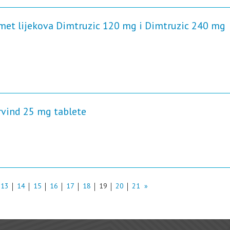
omet lijekova Dimtruzic 120 mg i Dimtruzic 240 mg
Arvind 25 mg tablete
13
14
15
16
17
18
19
20
21
»