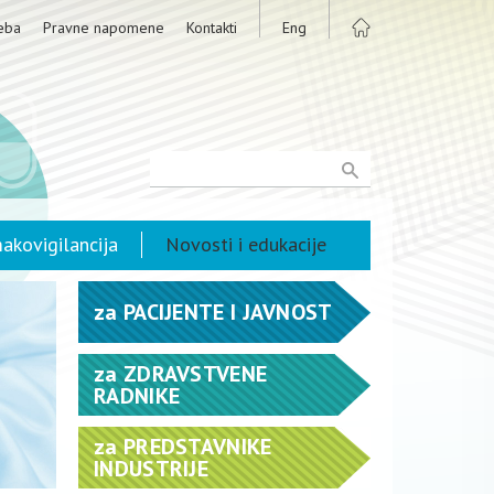
eba
Pravne napomene
Kontakti
Eng
akovigilancija
Novosti i edukacije
za
PACIJENTE I JAVNOST
za
ZDRAVSTVENE
RADNIKE
za
PREDSTAVNIKE
INDUSTRIJE