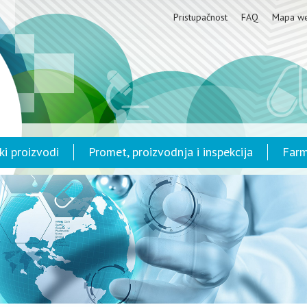
Pristupačnost
FAQ
Mapa w
ki proizvodi
Promet, proizvodnja i inspekcija
Farm