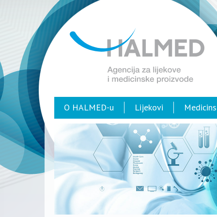
O HALMED-u
Lijekovi
Medicins