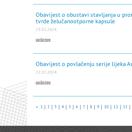
Obavijest o obustavi stavljanja u pr
tvrde želučanootporne kapsule
23.01.2024.
opširnije
Obavijest o povlačenju serije lijeka 
22.01.2024.
opširnije
«
1
2
3
4
5
6
7
8
9
10
11
12