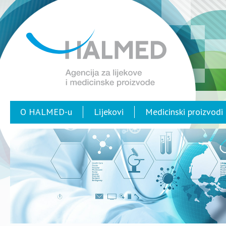
O HALMED-u
Lijekovi
Medicinski proizvodi