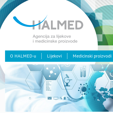
O HALMED-u
Lijekovi
Medicinski proizvodi