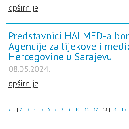
opširnije
Predstavnici HALMED-a bor
Agencije za lijekove i medi
Hercegovine u Sarajevu
08.05.2024.
opširnije
«
1
2
3
4
5
6
7
8
9
10
11
12
13
14
15