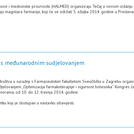
ekove i medicinske proizvode (HALMED) organiziraju Tečaj o novom izdanju
 magistara farmacije, koji će se održati 5. ožujka 2014. godine u Predavao
ije s međunarodnim sudjelovanjem
društva u suradnji s Farmaceutskim fakultetom Sveučilišta u Zagrebu organiz
jelovanjem „Optimizacija farmakoterapije i sigurnost bolesnika“. Kongres ć
anorama, od 10. do 12. travnja 2014. godine.
ku koji je dostupan u nastavku obavijesti.