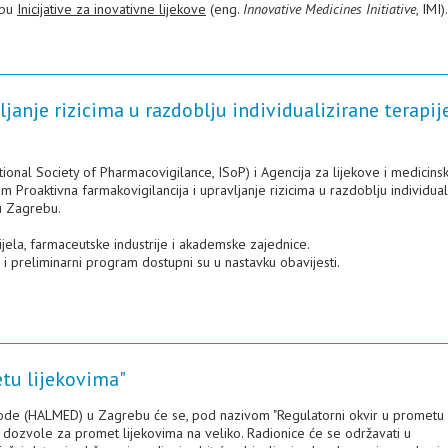
opu
Inicijative za inovativne lijekove
(eng.
Innovative Medicines Initiative
, IMI).
janje rizicima u razdoblju individualizirane terapij
onal Society of Pharmacovigilance, ISoP) i Agencija za lijekove i medicins
Proaktivna farmakovigilancija i upravljanje rizicima u razdoblju individual
 u Zagrebu.
ijela, farmaceutske industrije i akademske zajednice.
e i preliminarni program dostupni su u nastavku obavijesti.
etu lijekovima"
zvode (HALMED) u Zagrebu će se, pod nazivom "Regulatorni okvir u prometu
ma dozvole za promet lijekovima na veliko. Radionice će se održavati u