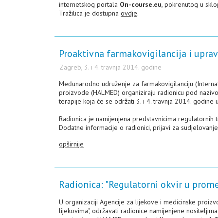
internetskog portala
On-course.eu
, pokrenutog u skl
Tražilica je dostupna
ovdje
.
Proaktivna farmakovigilancija i upravl
Zagreb, 3. i 4. travnja 2014. godine
Međunarodno udruženje za farmakovigilanciju (Internati
proizvode (HALMED) organiziraju radionicu pod nazivom 
terapije koja će se održati 3. i 4. travnja 2014. godine
Radionica je namijenjena predstavnicima regulatornih t
Dodatne informacije o radionici, prijavi za sudjelovanj
opširnije
Radionica: "Regulatorni okvir u prom
U organizaciji Agencije za lijekove i medicinske proi
lijekovima", održavati radionice namijenjene nositelji