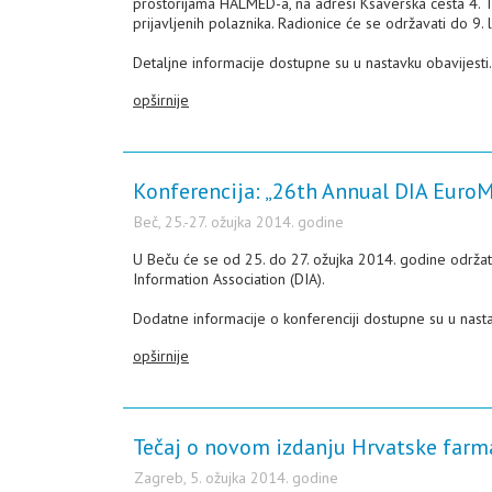
prostorijama HALMED-a, na adresi Ksaverska cesta 4. To
prijavljenih polaznika. Radionice će se održavati do 9. 
Detaljne informacije dostupne su u nastavku obavijesti.
opširnije
Konferencija: „26th Annual DIA Euro
Beč, 25.-27. ožujka 2014. godine
U Beču će se od 25. do 27. ožujka 2014. godine održat
Information Association (DIA).
Dodatne informacije o konferenciji dostupne su u nasta
opširnije
Tečaj o novom izdanju Hrvatske farm
Zagreb, 5. ožujka 2014. godine