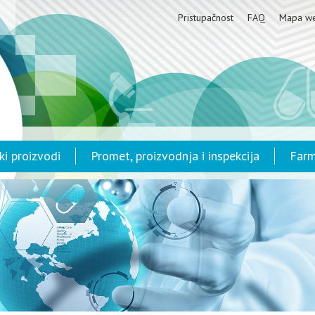
Pristupačnost
FAQ
Mapa w
ki proizvodi
Promet, proizvodnja i inspekcija
Farm