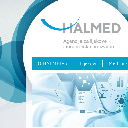
O HALMED-u
Lijekovi
Medicins