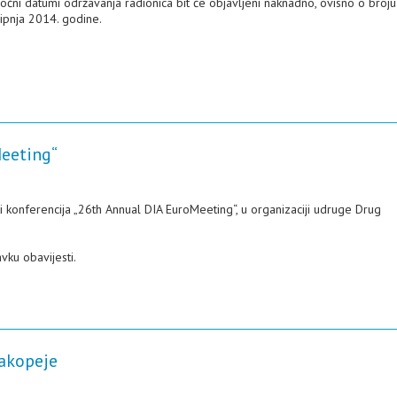
čni datumi održavanja radionica bit će objavljeni naknadno, ovisno o broju
lipnja 2014. godine.
Meeting“
i konferencija „26th Annual DIA EuroMeeting“, u organizaciji udruge Drug
vku obavijesti.
akopeje