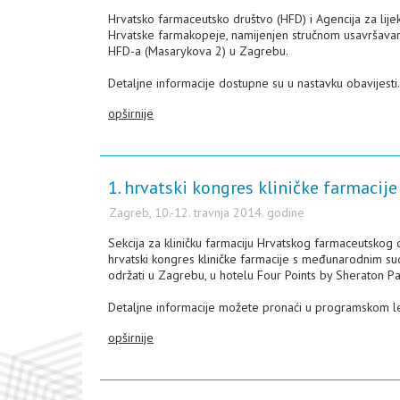
Hrvatsko farmaceutsko društvo (HFD) i Agencija za lij
Hrvatske farmakopeje, namijenjen stručnom usavršavanju
HFD-a (Masarykova 2) u Zagrebu.
Detaljne informacije dostupne su u nastavku obavijesti.
opširnije
1. hrvatski kongres kliničke farmac
Zagreb, 10.-12. travnja 2014. godine
Sekcija za kliničku farmaciju Hrvatskog farmaceutskog 
hrvatski kongres kliničke farmacije s međunarodnim sud
održati u Zagrebu, u hotelu Four Points by Sheraton P
Detaljne informacije možete pronaći u programskom let
opširnije