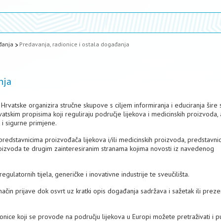
đanja
Predavanja, radionice i ostala događanja
nja
Hrvatske organizira stručne skupove s ciljem informiranja i educiranja šire 
atskim propisima koji reguliraju područje lijekova i medicinskih proizvoda, a
 i sigurne primjene.
redstavnicima proizvođača lijekova i/ili medicinskih proizvoda, predstavni
proizvoda te drugim zainteresiranim stranama kojima novosti iz navedenog
egulatornih tijela, generičke i inovativne industrije te sveučilišta.
čin prijave dok osvrt uz kratki opis događanja sadržava i sažetak ili preze
onice koji se provode na području lijekova u Europi možete pretraživati i 