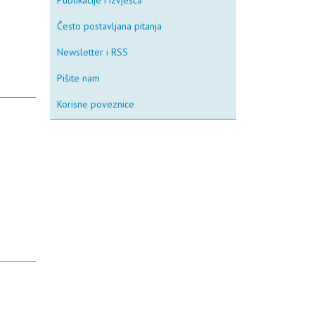
Publikacije i izvješća
Često postavljana pitanja
Newsletter i RSS
Pišite nam
Korisne poveznice