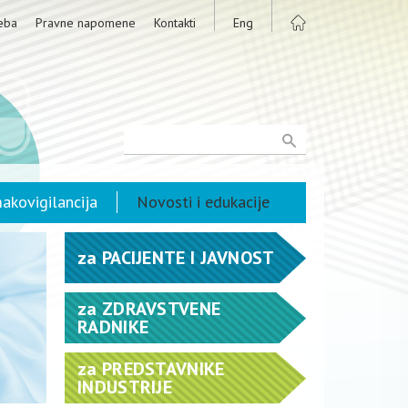
eba
Pravne napomene
Kontakti
Eng
akovigilancija
Novosti i edukacije
za
PACIJENTE I JAVNOST
za
ZDRAVSTVENE
RADNIKE
za
PREDSTAVNIKE
INDUSTRIJE