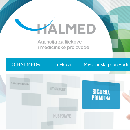
O HALMED-u
Lijekovi
Medicinski proizvodi