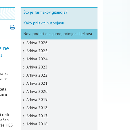
Što je farmakovigilancija?
Kako prijaviti nuspojavu
Novi podaci o sigurnoj primjeni lijekova
Arhiva 2026.
e ne
Arhiva 2025.
ju
Arhiva 2024.
Arhiva 2023.
na za
Arhiva 2022.
vnosti
Arhiva 2021.
teta.
Arhiva 2020.
tnim
Arhiva 2019.
Arhiva 2018.
a
 rizik
Arhiva 2017.
ječeni
Arhiva 2016.
drže HES