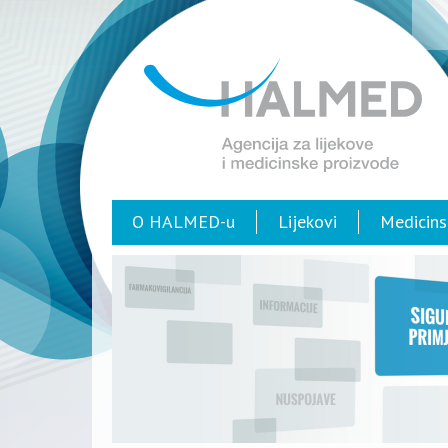
O HALMED-u
Lijekovi
Medicins