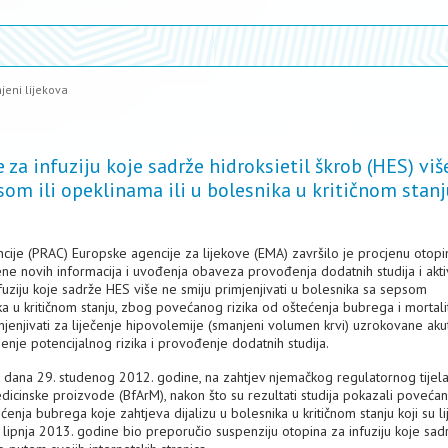
jeni lijekova
za infuziju koje sadrže hidroksietil škrob (HES) viš
som ili opeklinama ili u bolesnika u kritičnom stan
ncije (PRAC) Europske agencije za lijekove (EMA) završilo je procjenu otopi
jene novih informacija i uvođenja obaveza provođenja dodatnih studija i akti
nfuziju koje sadrže HES više ne smiju primjenjivati u bolesnika sa sepsom
nika u kritičnom stanju, zbog povećanog rizika od oštećenja bubrega i mortali
mjenjivati za liječenje hipovolemije (smanjeni volumen krvi) uzrokovane aku
nje potencijalnog rizika i provođenje dodatnih studija.
a dana 29. studenog 2012. godine, na zahtjev njemačkog regulatornog tijel
dicinske proizvode (BfArM), nakon što su rezultati studija pokazali povećani
enja bubrega koje zahtjeva dijalizu u bolesnika u kritičnom stanju koji su li
 lipnja 2013. godine bio preporučio suspenziju otopina za infuziju koje sa