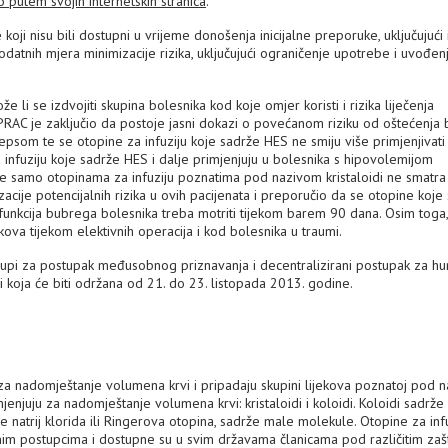
 putem svojih internetskih stranica
.
oji nisu bili dostupni u vrijeme donošenja inicijalne preporuke, uključujući
datnih mjera minimizacije rizika, uključujući ograničenje upotrebe i uvođen
i se izdvojiti skupina bolesnika kod koje omjer koristi i rizika liječenja
 PRAC je zaključio da postoje jasni dokazi o povećanom riziku od oštećenja
 sepsom te se otopine za infuziju koje sadrže HES ne smiju više primjenjivati
 infuziju koje sadrže HES i dalje primjenjuju u bolesnika s hipovolemijom
je samo otopinama za infuziju poznatima pod nazivom kristaloidi ne smatra
cije potencijalnih rizika u ovih pacijenata i preporučio da se otopine koje
 funkcija bubrega bolesnika treba motriti tijekom barem 90 dana. Osim toga
kova tijekom elektivnih operacija i kod bolesnika u traumi.
rupi za postupak međusobnog priznavanja i decentralizirani postupak za h
ci koja će biti održana od 21. do 23. listopada 2013. godine.
 za nadomještanje volumena krvi i pripadaju skupini lijekova poznatoj pod 
mjenjuju za nadomještanje volumena krvi: kristaloidi i koloidi. Koloidi sadrže
e natrij klorida ili Ringerova otopina, sadrže male molekule. Otopine za inf
nim postupcima i dostupne su u svim državama članicama pod različitim zaš