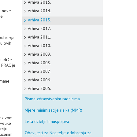
Arhiva 2015.
 i nove
Arhiva 2014.
je
Arhiva 2013.
Arhiva 2012.
Arhiva 2011.
 bubrega
 u ovih
Arhiva 2010.
Arhiva 2009.
 sadrže
Arhiva 2008.
, PRAC je
Arhiva 2007.
Arhiva 2006.
umane
Arhiva 2005.
Pisma zdravstvenim radnicima
Mjere minimizacije rizika (MMR)
nazivom
Lista ozbiljnih nuspojava
 velike
uziju
Obavijesti za Nositelje odobrenja za
tićenim