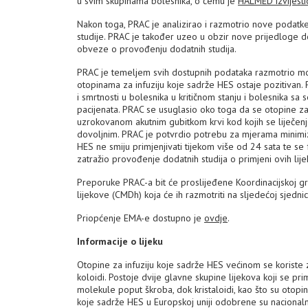
u svim skupinama bolesnika, o čemu je
HALMED izvijestio
Nakon toga, PRAC je analizirao i razmotrio nove podatke k
studije. PRAC je također uzeo u obzir nove prijedloge do
obveze o provođenju dodatnih studija.
PRAC je temeljem svih dostupnih podataka razmotrio može l
otopinama za infuziju koje sadrže HES ostaje pozitivan.
i smrtnosti u bolesnika u kritičnom stanju i bolesnika sa
pacijenata. PRAC se usuglasio oko toga da se otopine za
uzrokovanom akutnim gubitkom krvi kod kojih se liječen
dovoljnim. PRAC je potvrdio potrebu za mjerama minimiza
HES ne smiju primjenjivati tijekom više od 24 sata te se
zatražio provođenje dodatnih studija o primjeni ovih lije
Preporuke PRAC-a bit će proslijeđene Koordinacijskoj g
lijekove (CMDh) koja će ih razmotriti na sljedećoj sjedni
Priopćenje EMA-e dostupno je
ovdje
.
Informacije o lijeku
Otopine za infuziju koje sadrže HES većinom se koriste
koloidi. Postoje dvije glavne skupine lijekova koji se pri
molekule poput škroba, dok kristaloidi, kao što su otopin
koje sadrže HES u Europskoj uniji odobrene su nacional