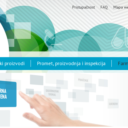
Pristupačnost
FAQ
Mapa w
ki proizvodi
Promet, proizvodnja i inspekcija
Farm