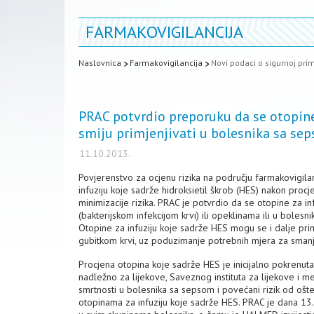
FARMAKOVIGILANCIJA
Naslovnica
Farmakovigilancija
Novi podaci o sigurnoj prim
PRAC potvrdio preporuku da se otopine 
smiju primjenjivati u bolesnika sa sep
11.10.2013.
Povjerenstvo za ocjenu rizika na području farmakovigila
infuziju koje sadrže hidroksietil škrob (HES) nakon proc
minimizacije rizika. PRAC je potvrdio da se otopine za i
(bakterijskom infekcijom krvi) ili opeklinama ili u boles
Otopine za infuziju koje sadrže HES mogu se i dalje pri
gubitkom krvi, uz poduzimanje potrebnih mjera za smanje
Procjena otopina koje sadrže HES je inicijalno pokrenut
nadležno za lijekove, Saveznog instituta za lijekove i me
smrtnosti u bolesnika sa sepsom i povećani rizik od ošteć
otopinama za infuziju koje sadrže HES. PRAC je dana 13.