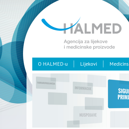
O HALMED-u
Lijekovi
Medicins