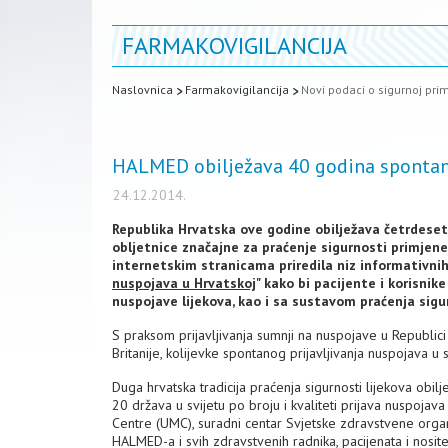
FARMAKOVIGILANCIJA
Naslovnica
Farmakovigilancija
Novi podaci o sigurnoj prim
HALMED obilježava 40 godina spontano
24.12.2014.
Republika Hrvatska ove godine obilježava četrdeset
obljetnice značajne za praćenje sigurnosti primjene
internetskim stranicama priredila niz informativnih
nuspojava u Hrvatskoj
" kako bi pacijente i korisnik
nuspojave lijekova, kao i sa sustavom praćenja sigu
S praksom prijavljivanja sumnji na nuspojave u Republi
Britanije, kolijevke spontanog prijavljivanja nuspojava u s
Duga hrvatska tradicija praćenja sigurnosti lijekova obi
20 država u svijetu po broju i kvaliteti prijava nuspoja
Centre (UMC), suradni centar Svjetske zdravstvene organ
HALMED-a i svih zdravstvenih radnika, pacijenata i nosite