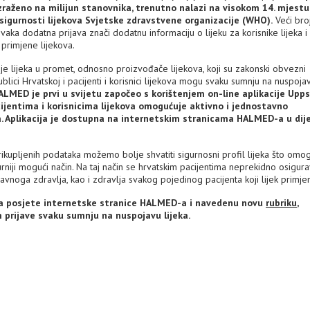
 izraženo na milijun stanovnika, trenutno nalazi na visokom 14. mjest
sigurnosti lijekova Svjetske zdravstvene organizacije (WHO).
Veći broj
svaka dodatna prijava znači dodatnu informaciju o lijeku za korisnike lijeka i
 primjene lijekova.
je lijeka u promet, odnosno proizvođače lijekova, koji su zakonski obvezni
blici Hrvatskoj i pacijenti i korisnici lijekova mogu svaku sumnju na nuspoja
LMED je prvi u svijetu započeo s korištenjem on-line aplikacije Upp
ijentima i korisnicima lijekova omogućuje aktivno i jednostavno
va. Aplikacija je dostupna na internetskim stranicama HALMED-a u dij
rikupljenih podataka možemo bolje shvatiti sigurnosni profil lijeka što omo
igurniji mogući način. Na taj način se hrvatskim pacijentima neprekidno osigur
i javnoga zdravlja, kao i zdravlja svakog pojedinog pacijenta koji lijek primjen
 da posjete internetske stranice HALMED-a i navedenu novu
rubriku
,
m prijave svaku sumnju na nuspojavu lijeka.