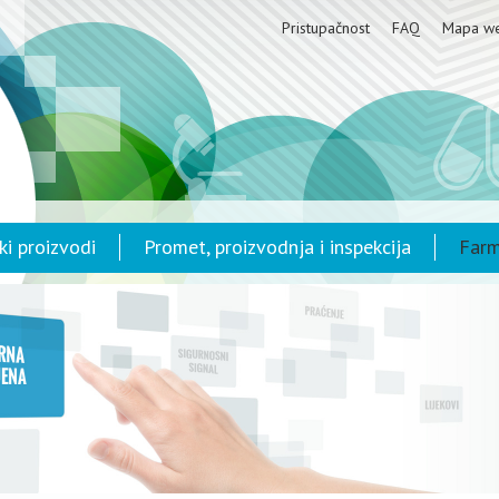
Pristupačnost
FAQ
Mapa w
ki proizvodi
Promet, proizvodnja i inspekcija
Farm