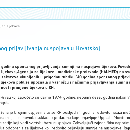
jeni lijekova
g prijavljivanja nuspojava u Hrvatskoj
 godina spontanog prijavljivanja sumnji na nuspojave lijekova. Povo
 lijekova, Agencija za lijekove i medicinske proizvode (HALMED) na sv
 tekstova okupljenih u prigodnu rubriku "
40 godina spontanog prijavl
e lijekova pobliže upoznala s važnošću i načinima prijavljivanja sumnji
rnosti primjene lijekova u RH.
ci Hrvatskoj započelo se davne 1974. godine, nepunih deset godina nakon V
vijetu.
lježena je brojnim uspjesima te se RH posljednjih godina redovito nalazi me
va na milijun stanovnika, sukladno podacima koje objavljuje Uppsala Monitori
izacije koji vodi svjetsku bazu nuspojava. Zahvaljujući zajedničkim naporim
lja odobrenja za lijekove koji redovito prijavljuju sumnje na nuspojave,
Rep