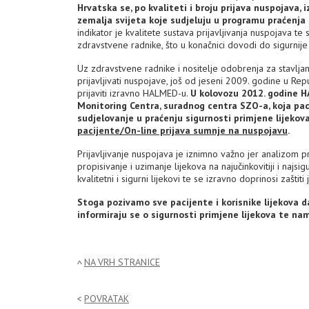
Hrvatska se, po kvaliteti i broju prijava nuspojava,
zemalja svijeta koje sudjeluju u programu praćenja 
indikator je kvalitete sustava prijavljivanja nuspojava te 
zdravstvene radnike, što u konačnici dovodi do sigurnije
Uz zdravstvene radnike i nositelje odobrenja za stavljan
prijavljivati nuspojave, još od jeseni 2009. godine u Repu
prijaviti izravno HALMED-u.
U kolovozu 2012. godine HA
Monitoring Centra, suradnog centra SZO-a, koja pac
sudjelovanje u praćenju sigurnosti primjene lijeko
pacijente/On-line prijava sumnje na nuspojavu
.
Prijavljivanje nuspojava je iznimno važno jer analizom p
propisivanje i uzimanje lijekova na najučinkovitiji i najs
kvalitetni i sigurni lijekovi te se izravno doprinosi zaštit
Stoga pozivamo sve pacijente i korisnike lijekova
informiraju se o sigurnosti primjene lijekova te na
NA VRH STRANICE
POVRATAK