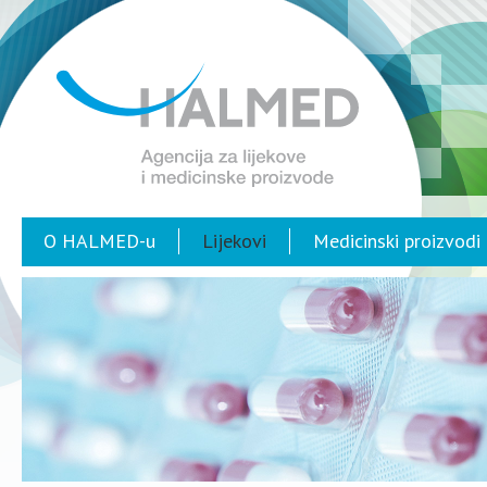
O HALMED-u
Lijekovi
Medicinski proizvodi