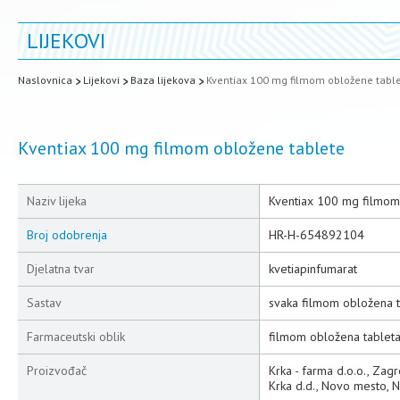
LIJEKOVI
Naslovnica
Lijekovi
Baza lijekova
Kventiax 100 mg filmom obložene tabl
Kventiax 100 mg filmom obložene tablete
Naziv lijeka
Kventiax 100 mg filmom
Broj odobrenja
HR-H-654892104
Djelatna tvar
kvetiapinfumarat
Sastav
svaka filmom obložena t
Farmaceutski oblik
filmom obložena tablet
Proizvođač
Krka - farma d.o.o., Zag
Krka d.d., Novo mesto, 