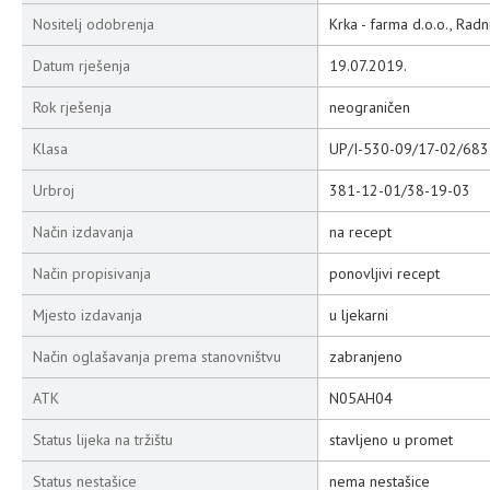
Nositelj odobrenja
Krka - farma d.o.o., Rad
Datum rješenja
19.07.2019.
Rok rješenja
neograničen
Klasa
UP/I-530-09/17-02/683
Urbroj
381-12-01/38-19-03
Način izdavanja
na recept
Način propisivanja
ponovljivi recept
Mjesto izdavanja
u ljekarni
Način oglašavanja prema stanovništvu
zabranjeno
ATK
N05AH04
Status lijeka na tržištu
stavljeno u promet
Status nestašice
nema nestašice