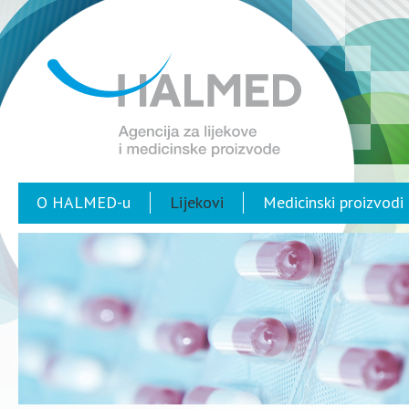
O HALMED-u
Lijekovi
Medicinski proizvodi