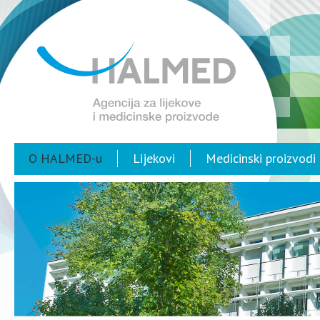
O HALMED-u
Lijekovi
Medicinski proizvodi