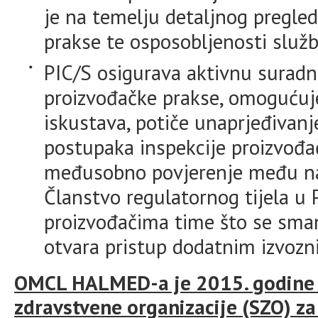
je na temelju detaljnog pregle
prakse te osposobljenosti služ
PIC/S osigurava aktivnu suradn
proizvođačke prakse, omogućuje
iskustava, potiče unaprjeđivanj
postupaka inspekcije proizvođač
međusobno povjerenje među nad
Članstvo regulatornog tijela u 
proizvođačima time što se smanj
otvara pristup dodatnim izvozni
OMCL HALMED-a je 2015. godine a
zdravstvene organizacije (SZO) za