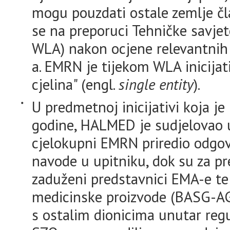
mogu pouzdati ostale zemlje čl
se na preporuci Tehničke savj
WLA) nakon ocjene relevantnih
a. EMRN je tijekom WLA inicijat
cjelina" (engl.
single entity
).
U predmetnoj inicijativi koja j
godine, HALMED je sudjelovao u
cjelokupni EMRN priredio odgovo
navode u upitniku, dok su za pre
zaduženi predstavnici EMA-e te A
medicinske proizvode (BASG-AGE
s ostalim dionicima unutar reg