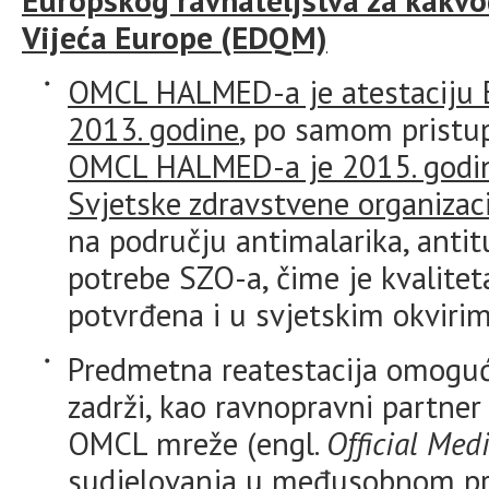
Europskog ravnateljstva za kakvoć
Vijeća Europe (EDQM)
OMCL HALMED-a je atestaciju E
2013. godine
, po samom pristup
OMCL HALMED-a je 2015. godine
Svjetske zdravstvene organizac
na području antimalarika, antitu
potrebe SZO-a, čime je kvalit
potvrđena i u svjetskim okvirim
Predmetna reatestacija omog
zadrži, kao ravnopravni partner
OMCL mreže (engl.
Official Med
sudjelovanja u međusobnom pri