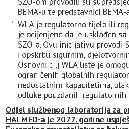
SZO-om provodili su supredsjed
BEMA-u te predstavnici BEMA-a
WLA je regulatorno tijelo ili re
je ocijenjeno da je usklađen sa
SZO-a. Ovu inicijativu provodi
i opskrbu sigurnim, djelotvorni
Osnovni cilj WLA liste je omogu
ograničenih globalnih regulato
nedostatnim kapacitetima, olakš
odluke pouzdanih regulatornih t
Odjel službenog laboratorija za p
HALMED-a je 2022. godine uspješ