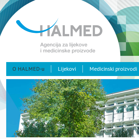
O HALMED-u
Lijekovi
Medicinski proizvodi