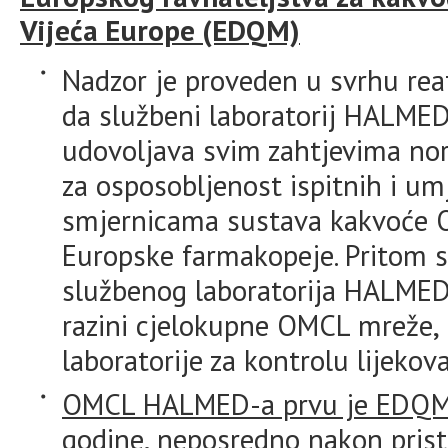
Vijeća Europe (EDQM)
Nadzor je proveden u svrhu rea
da službeni laboratorij HALMED
udovoljava svim zahtjevima nor
za osposobljenost ispitnih i umj
smjernicama sustava kakvoće 
Europske farmakopeje. Pritom s
službenog laboratorija HALMED-
razini cjelokupne OMCL mreže, 
laboratorije za kontrolu lijekov
OMCL HALMED-a prvu je EDQM a
godine,
neposredno nakon prist