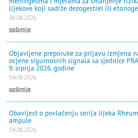
meningeoma i mjerama za smanjenje rizik
za samotestiranje
lijekove koji sadrže dezogestrel ili etonoge
Sve informacije i novosti
06.08.2026.
opširnije
Objavljene preporuke za prijavu izmjena n
ocjene sigurnosnih signala sa sjednice PRA
9. srpnja 2026. godine
04.08.2026.
opširnije
Obavijest o povlačenju serija lijeka Rheum
ampule
04.08.2026.