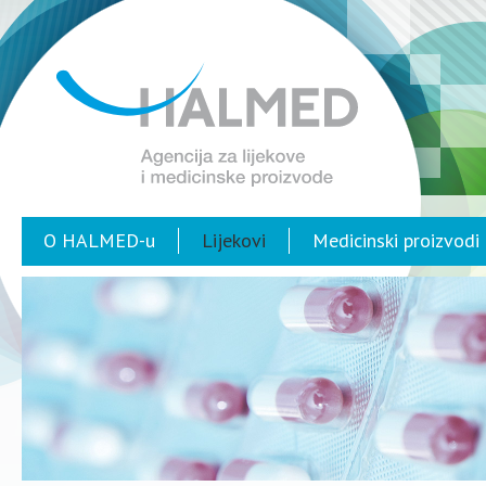
O HALMED-u
Lijekovi
Medicinski proizvodi