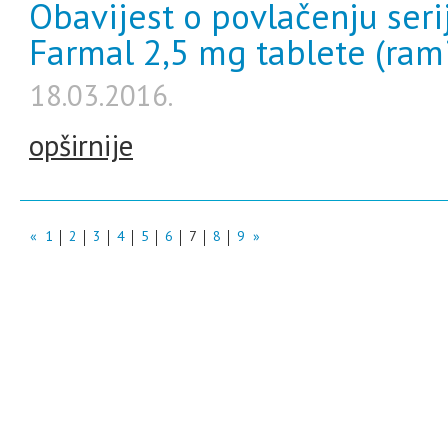
Obavijest o povlačenju seri
Farmal 2,5 mg tablete (rami
18.03.2016.
opširnije
«
1
2
3
4
5
6
7
8
9
»