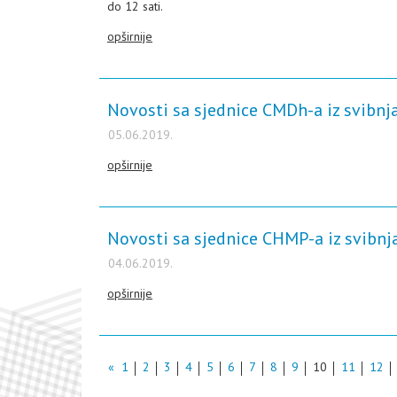
do 12 sati.
opširnije
Novosti sa sjednice CMDh-a iz svibnj
05.06.2019.
opširnije
Novosti sa sjednice CHMP-a iz svibnj
04.06.2019.
opširnije
«
1
2
3
4
5
6
7
8
9
10
11
12