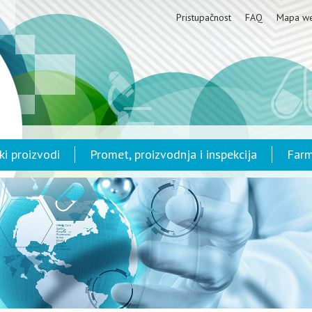
Pristupačnost
FAQ
Mapa w
ki proizvodi
Promet, proizvodnja i inspekcija
Farm