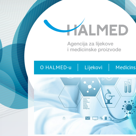
O HALMED-u
Lijekovi
Medicins