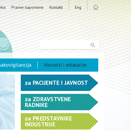
eba
Pravne napomene
Kontakti
Eng
akovigilancija
Novosti i edukacije
za
PACIJENTE I JAVNOST
za
ZDRAVSTVENE
RADNIKE
za
PREDSTAVNIKE
INDUSTRIJE