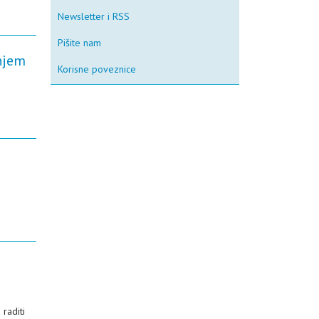
Newsletter i RSS
Pišite nam
njem
Korisne poveznice
raditi