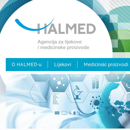
O HALMED-u
Lijekovi
Medicinski proizvodi