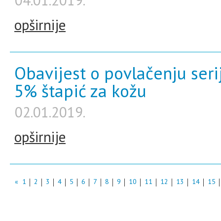
04.01.2019.
opširnije
Obavijest o povlačenju seri
5% štapić za kožu
02.01.2019.
opširnije
«
1
2
3
4
5
6
7
8
9
10
11
12
13
14
15