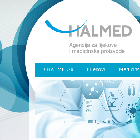
O HALMED-u
Lijekovi
Medicins