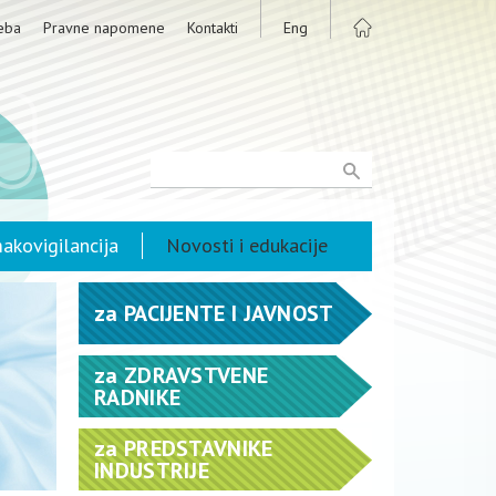
eba
Pravne napomene
Kontakti
Eng
akovigilancija
Novosti i edukacije
za
PACIJENTE I JAVNOST
za
ZDRAVSTVENE
RADNIKE
za
PREDSTAVNIKE
INDUSTRIJE