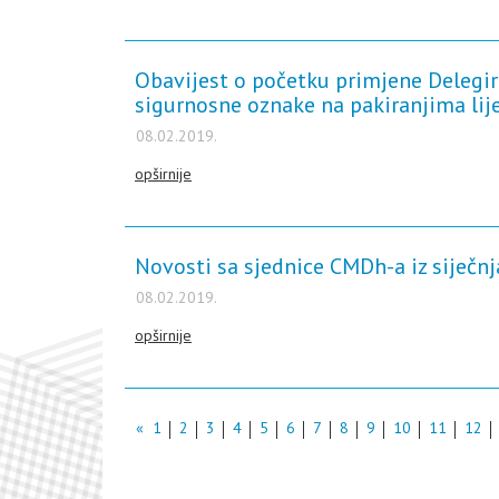
Obavijest o početku primjene Delegir
sigurnosne oznake na pakiranjima lij
08.02.2019.
opširnije
Novosti sa sjednice CMDh-a iz siječnj
08.02.2019.
opširnije
«
1
2
3
4
5
6
7
8
9
10
11
12