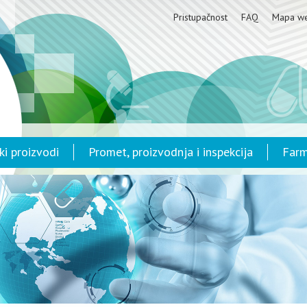
Pristupačnost
FAQ
Mapa w
ki proizvodi
Promet, proizvodnja i inspekcija
Farm