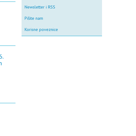
Newsletter i RSS
Pišite nam
Korisne poveznice
6.
n