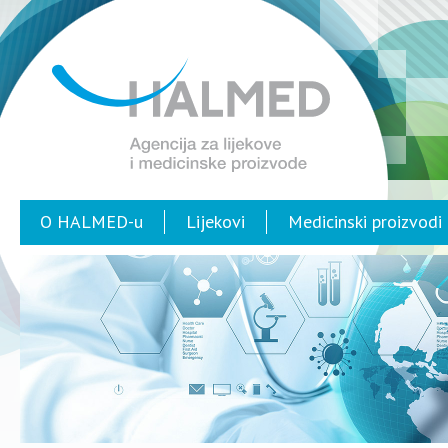
O HALMED-u
Lijekovi
Medicinski proizvodi