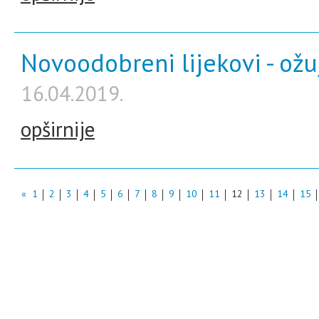
Novoodobreni lijekovi - ožu
16.04.2019.
opširnije
«
1
2
3
4
5
6
7
8
9
10
11
12
13
14
15