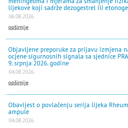
meningeoma i mjerama za smanjenje rizik
za samotestiranje
lijekove koji sadrže dezogestrel ili etonoge
Sve informacije i novosti
06.08.2026.
opširnije
Objavljene preporuke za prijavu izmjena n
ocjene sigurnosnih signala sa sjednice PRA
9. srpnja 2026. godine
04.08.2026.
opširnije
Obavijest o povlačenju serija lijeka Rheum
ampule
04.08.2026.