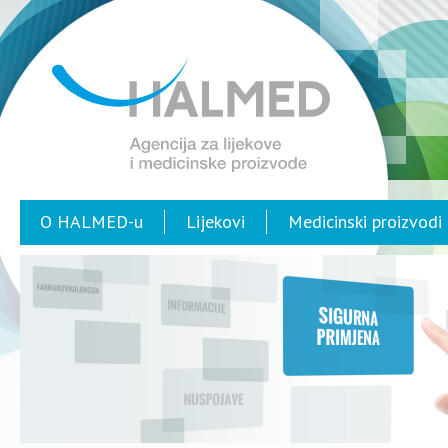
O HALMED-u
Lijekovi
Medicinski proizvodi