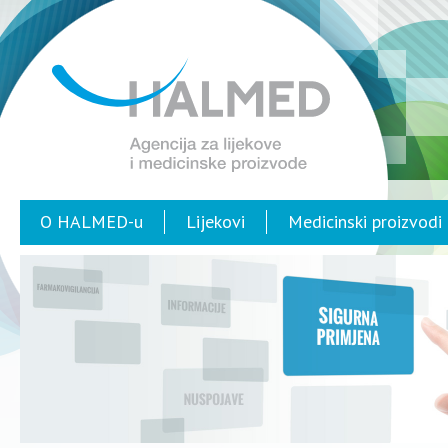
O HALMED-u
Lijekovi
Medicinski proizvodi