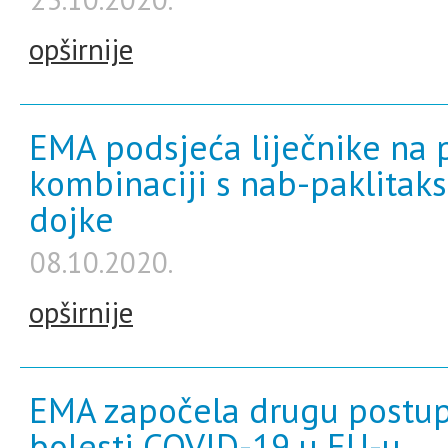
opširnije
EMA podsjeća liječnike na p
kombinaciji s nab-paklitaks
dojke
08.10.2020.
opširnije
EMA započela drugu postup
bolesti COVID-19 u EU-u