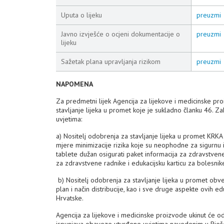
Uputa o lijeku
preuzmi
Javno izvješće o ocjeni dokumentacije o
preuzmi
lijeku
Sažetak plana upravljanja rizikom
preuzmi
NAPOMENA
Za predmetni lijek Agencija za lijekove i medicinske pr
stavljanje lijeka u promet koje je sukladno članku 46. 
uvjetima:
a) Nositelj odobrenja za stavljanje lijeka u promet KR
mjere minimizacije rizika koje su neophodne za sigurnu 
tablete dužan osigurati paket informacija za zdravstvene 
za zdravstvene radnike i edukacijsku karticu za bolesnik
b) Nositelj odobrenja za stavljanje lijeka u promet obveza
plan i način distribucije, kao i sve druge aspekte ovih 
Hrvatske.
Agencija za lijekove i medicinske proizvode ukinut će o