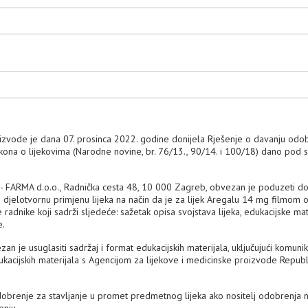
oizvode je dana 07. prosinca 2022. godine donijela Rješenje o davanju odo
Zakona o lijekovima (Narodne novine, br. 76/13., 90/14. i 100/18) dano pod 
KA - FARMA d.o.o., Radnička cesta 48, 10 000 Zagreb, obvezan je poduzeti d
i djelotvornu primjenu lijeka na način da je za lijek Aregalu 14 mg filmom
radnike koji sadrži sljedeće: sažetak opisa svojstava lijeka, edukacijske mat
e.
n je usuglasiti sadržaj i format edukacijskih materijala, uključujući komunika
edukacijskih materijala s Agencijom za lijekove i medicinske proizvode Repub
dobrenje za stavljanje u promet predmetnog lijeka ako nositelj odobrenja 