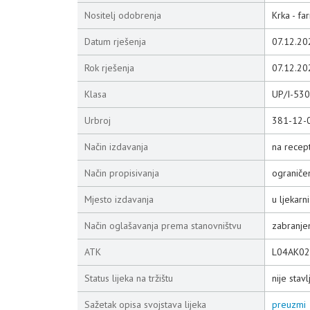
Nositelj odobrenja
Krka - fa
Datum rješenja
07.12.20
Rok rješenja
07.12.20
Klasa
UP/I-53
Urbroj
381-12-
Način izdavanja
na recep
Način propisivanja
ograniče
Mjesto izdavanja
u ljekarni
Način oglašavanja prema stanovništvu
zabranje
ATK
L04AK02
Status lijeka na tržištu
nije stav
Sažetak opisa svojstava lijeka
preuzmi