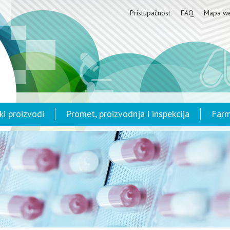
Pristupačnost
FAQ
Mapa w
ki proizvodi
Promet, proizvodnja i inspekcija
Farm