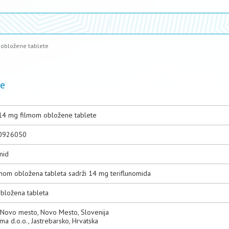
obložene tablete
te
14 mg filmom obložene tablete
0926050
mid
lmom obložena tableta sadrži 14 mg teriflunomida
bložena tableta
. Novo mesto, Novo Mesto, Slovenija
rma d.o.o., Jastrebarsko, Hrvatska