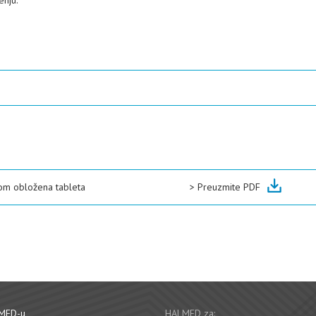
enju.
om obložena tableta
>
Preuzmite PDF
MED-u
HALMED za: