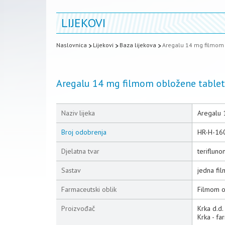
LIJEKOVI
Naslovnica
Lijekovi
Baza lijekova
Aregalu 14 mg filmom 
Aregalu 14 mg filmom obložene table
Naziv lijeka
Aregalu 
Broj odobrenja
HR-H-16
Djelatna tvar
terifluno
Sastav
jedna fi
Farmaceutski oblik
Filmom o
Proizvođač
Krka d.d
Krka - fa