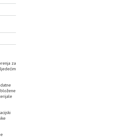
brenja za
sljedećim
odatne
 obložene
erijale
cijski
like
ne