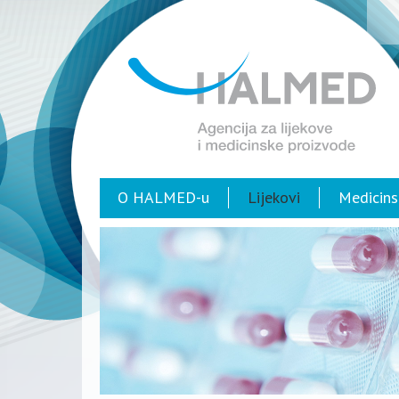
O HALMED-u
Lijekovi
Medicins