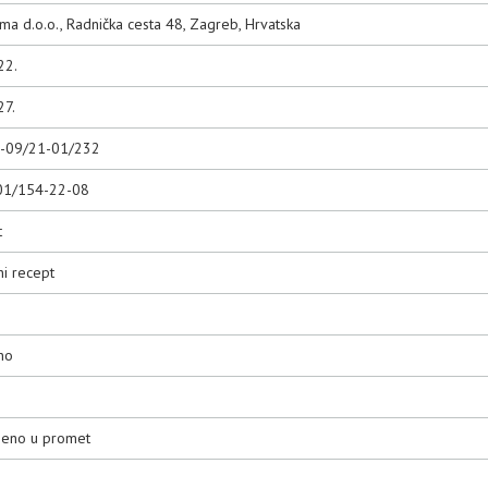
rma d.o.o., Radnička cesta 48, Zagreb, Hrvatska
22.
27.
0-09/21-01/232
01/154-22-08
t
ni recept
no
ljeno u promet