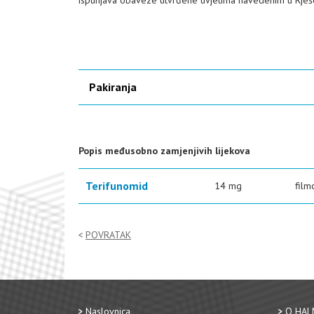
ispunjava obaveze utvrđene uvjetima navedenim u Rješ
Pakiranja
Popis međusobno zamjenjivih lijekova
Terifunomid
14 mg
film
POVRATAK
Naslovnica
O HAL