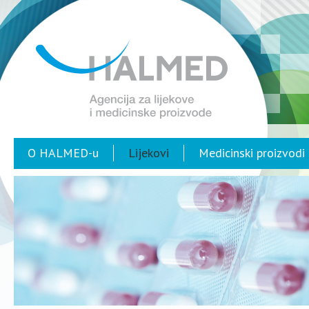
O HALMED-u
Lijekovi
Medicinski proizvodi