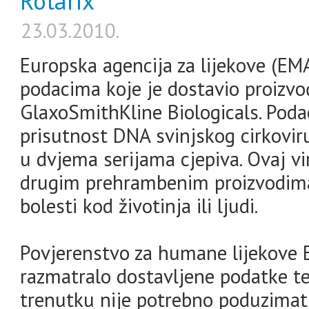
Rotarix
23.03.2010.
Europska agencija za lijekove (EMA
podacima koje je dostavio proizvođ
GlaxoSmithKline Biologicals. Pod
prisutnost DNA svinjskog cirkoviru
u dvjema serijama cjepiva. Ovaj vi
drugim prehrambenim proizvodima 
bolesti kod životinja ili ljudi.
Povjerenstvo za humane lijekove E
razmatralo dostavljene podatke te
trenutku nije potrebno poduzimati