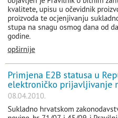
objavljen je Pravilnik o bitnim za
kvalitete, upisu u očevidnik proiz
proizvoda te ocjenjivanju sukladno
stupa na snagu osmog dana od dana
godine.
opširnije
Primjena E2B statusa u Repu
elektroničko prijavljivanje
08.04.2010.
Sukladno hrvatskom zakonodavstv
novine, br. 71/07. i 45/09. i Pravil