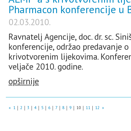
Pharmacon konferencije u 
02.03.2010.
Ravnatelj Agencije, doc. dr. sc. Si
konferencije, održao predavanje 
krivotvorenim lijekovima. Konferen
veljače 2010. godine.
opširnije
«
1
2
3
4
5
6
7
8
9
10
11
12
»