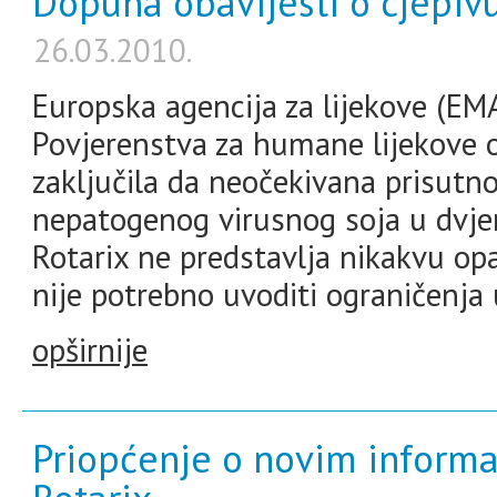
Dopuna obavijesti o cjepivu
26.03.2010.
Europska agencija za lijekove (EMA
Povjerenstva za humane lijekove o
zaključila da neočekivana prisut
nepatogenog virusnog soja u dvje
Rotarix ne predstavlja nikakvu op
nije potrebno uvoditi ograničenja
opširnije
Priopćenje o novim informa