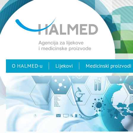
O HALMED-u
Lijekovi
Medicinski proizvodi