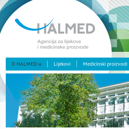
O HALMED-u
Lijekovi
Medicinski proizvodi