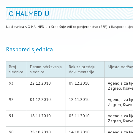
O HALMED-U
Naslovnica
O HALMED-u
Središnje etičko povjerenstvo (SEP)
Raspored sje
Raspored sjednica
Broj
Datum održavanja
Rok za predaju
Mjesto održav
sjednice
sjednice
dokumentacije
93.
22.12.2010.
09.12.2010.
Agencija za li
Zagreb, Ksave
92.
01.12.2010.
18.11.2010.
Agencija za li
Zagreb, Ksave
91.
18.11.2010.
05.11.2010.
Agencija za li
Zagreb, Ksave
90.
28.10.2010.
14.10.2010.
Agencija za li