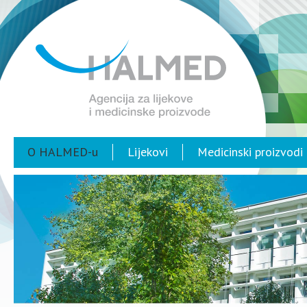
O HALMED-u
Lijekovi
Medicinski proizvodi