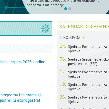
malo lijekovima u Republici Hrvatskoj, odnosno na
podacima iz maloprodaje.
1
2
KALENDAR DOGAĐANJ
KOLOVOZ
04.
et?
Sjednica Povjerenstva za
lijekove
06.
Sjednica Središnjeg etičk
 cjepiva
dima - srpanj 2026. godine
povjerenstva (SEP)
12.
Sjednica Povjerenstva za
lijekove
jave cjepiva protiv bolesti
19.
Sjednica Povjerenstva za
lijekove
eningeoma i mjerama za
neintervencijsko ispitivanje o
26.
Sjednica Povjerenstva za
gestrel ili etonogestrel
lijekove
bolesti COVID-19 namijenjeni