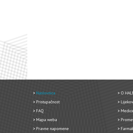
Naslovnica
O HAL
Pristupačnost
Lijekov
FAQ
Medici
Mapa weba
Promet
Pravne napomene
Farmak