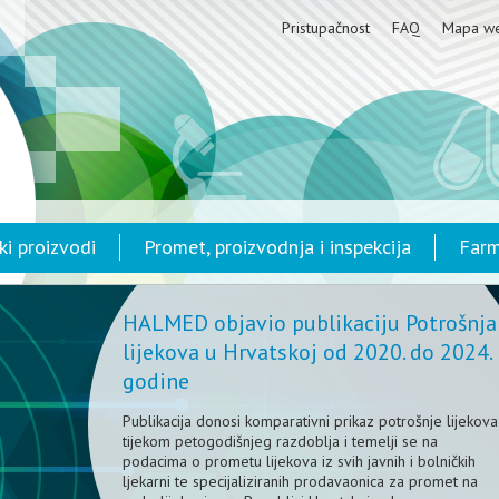
Pristupačnost
FAQ
Mapa w
ki proizvodi
Promet, proizvodnja i inspekcija
Farm
HALMED objavio publikaciju Potrošnja
lijekova u Hrvatskoj od 2020. do 2024.
godine
Publikacija donosi komparativni prikaz potrošnje lijekova
tijekom petogodišnjeg razdoblja i temelji se na
podacima o prometu lijekova iz svih javnih i bolničkih
ljekarni te specijaliziranih prodavaonica za promet na