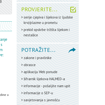
og
PROVJERITE...
serije cjepiva i lijekova iz ljudske
krvi/plazme u prometu
prekid opskrbe tržišta lijekom i
nestašice
vanje
 s
POTRAŽITE...
em
ve:
zakone i pravilnike
obrasce
aplikaciju Web ponude
šifrarnik lijekova HALMED-a
informacije - pošaljite nam upit
informacije o SEP-u
dine u
savjetovanja s javnošću