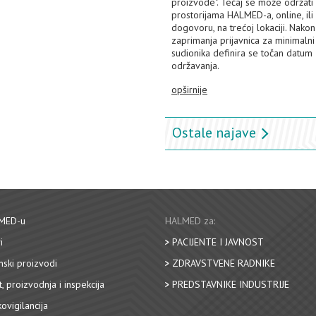
proizvode". Tečaj se može održati
prostorijama HALMED-a, online, il
dogovoru, na trećoj lokaciji. Nakon
zaprimanja prijavnica za minimalni
sudionika definira se točan datum
održavanja.
opširnije
Ostale najave
MED-u
HALMED za:
i
PACIJENTE I JAVNOST
nski proizvodi
ZDRAVSTVENE RADNIKE
, proizvodnja i inspekcija
PREDSTAVNIKE INDUSTRIJE
ovigilancija