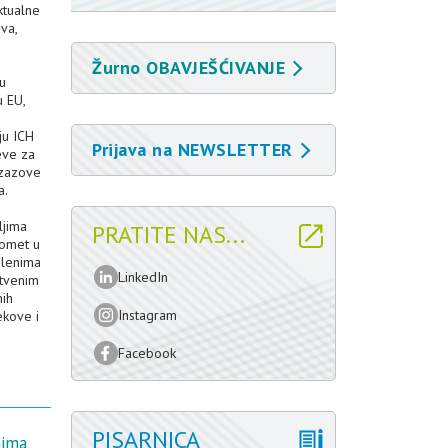
ktualne
va,
Žurno OBAVJEŠĆIVANJE
u
u EU,
ju ICH
Prijava na NEWSLETTER
eve za
izazove
a.
ljima
PRATITE NAS...
romet u
slenima
LinkedIn
stvenim
nih
Instagram
jekove i
Facebook
PISARNICA
nima