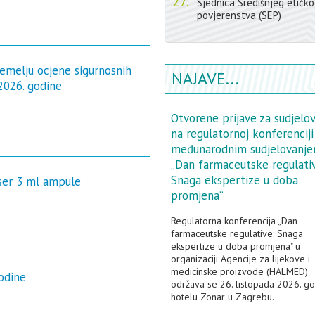
27.
Sjednica Središnjeg etičk
povjerenstva (SEP)
temelju ocjene sigurnosnih
NAJAVE...
 2026. godine
Otvorene prijave za sudjelo
na regulatornoj konferenciji
međunarodnim sudjelovanj
„Dan farmaceutske regulati
Snaga ekspertize u doba
sser 3 ml ampule
promjena“
Regulatorna konferencija „Dan
farmaceutske regulative: Snaga
ekspertize u doba promjena" u
organizaciji Agencije za lijekove i
medicinske proizvode (HALMED)
odine
održava se 26. listopada 2026. go
hotelu Zonar u Zagrebu.