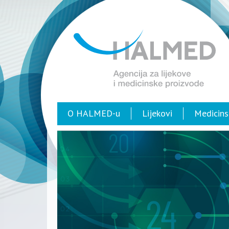
O HALMED-u
Lijekovi
Medicins
AVU