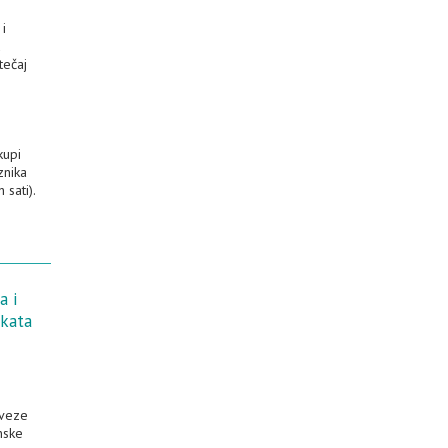
 i
u
tečaj
kupi
znika
 sati).
a i
ekata
aveze
nske