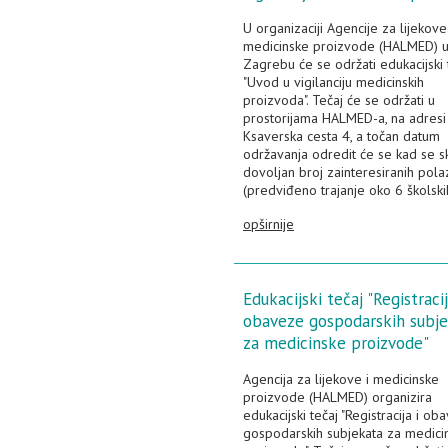
U organizaciji Agencije za lijekove
medicinske proizvode (HALMED) 
Zagrebu će se održati edukacijski 
"Uvod u vigilanciju medicinskih
proizvoda". Tečaj će se održati u
prostorijama HALMED-a, na adresi
Ksaverska cesta 4, a točan datum
održavanja odredit će se kad se s
dovoljan broj zainteresiranih pola
(predviđeno trajanje oko 6 školskih
opširnije
Edukacijski tečaj "Registracij
obaveze gospodarskih subj
za medicinske proizvode"
Agencija za lijekove i medicinske
proizvode (HALMED) organizira
edukacijski tečaj "Registracija i ob
gospodarskih subjekata za medici