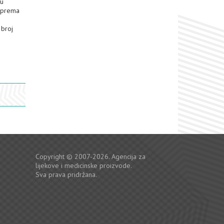
 u
i prema
 broj
Copyright © 2007-2026. Agencija za
lijekove i medicinske proizvode.
Sva prava pridržana.