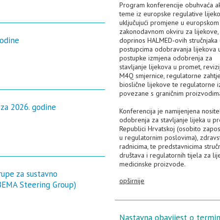
Program konferencije obuhvaća a
teme iz europske regulative lijeko
uključujući promjene u europskom
zakonodavnom okviru za lijekove,
godine
doprinos HALMED-ovih stručnjaka 
postupcima odobravanja lijekova 
postupke izmjena odobrenja za
stavljanje lijekova u promet, revizi
M4Q smjernice, regulatorne zahtj
bioslične lijekove te regulatorne 
povezane s graničnim proizvodim
za 2026. godine
Konferencija je namijenjena nosite
odobrenja za stavljanje lijeka u p
Republici Hrvatskoj (osobito zapo
u regulatornim poslovima), zdrav
radnicima, te predstavnicima struč
društava i regulatornih tijela za li
medicinske proizvode.
upe za sustavno
opširnije
(BEMA Steering Group)
Nastavna obavijest o termi