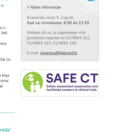
 u
Važne informacije
Ksaverska cesta 4, Zagreb
Rad sa strankama: 8.00 do 15.30
a u
Molimo da se za zaprimanje više
želi
predmeta najavite na 01/4884 162,
01/4884 165, 01/4884 106
nima
E-mail:
pisarnica@halmed.hr
žat će
a koja
sinac
ju
zvoda"