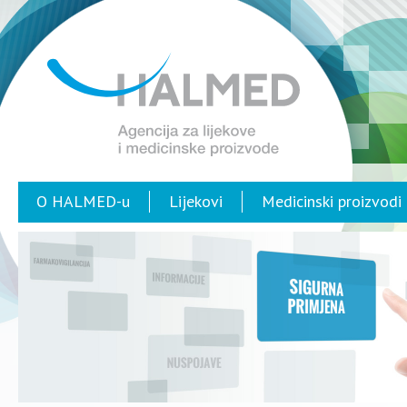
O HALMED-u
Lijekovi
Medicinski proizvodi