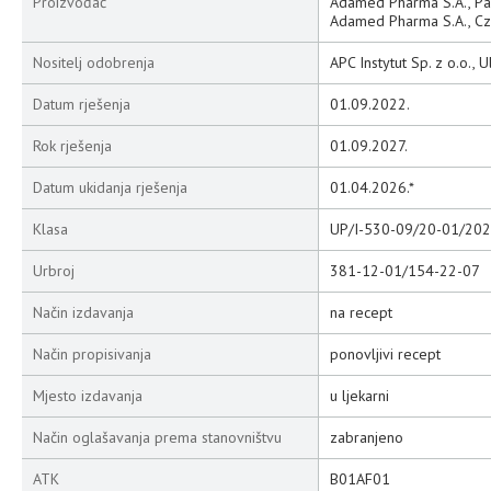
Proizvođač
Adamed Pharma S.A., Pab
Adamed Pharma S.A., Cz
Nositelj odobrenja
APC Instytut Sp. z o.o., 
Datum rješenja
01.09.2022.
Rok rješenja
01.09.2027.
Datum ukidanja rješenja
01.04.2026.*
Klasa
UP/I-530-09/20-01/202
Urbroj
381-12-01/154-22-07
Način izdavanja
na recept
Način propisivanja
ponovljivi recept
Mjesto izdavanja
u ljekarni
Način oglašavanja prema stanovništvu
zabranjeno
ATK
B01AF01