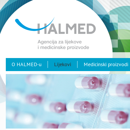
O HALMED-u
Lijekovi
Medicinski proizvodi