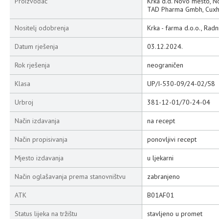
Proizvođač
Krka d.d. Novo mesto, N
TAD Pharma Gmbh, Cuxh
Nositelj odobrenja
Krka - farma d.o.o., Rad
Datum rješenja
03.12.2024.
Rok rješenja
neograničen
Klasa
UP/I-530-09/24-02/58
Urbroj
381-12-01/70-24-04
Način izdavanja
na recept
Način propisivanja
ponovljivi recept
Mjesto izdavanja
u ljekarni
Način oglašavanja prema stanovništvu
zabranjeno
ATK
B01AF01
Status lijeka na tržištu
stavljeno u promet