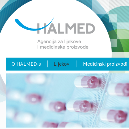
O HALMED-u
Lijekovi
Medicinski proizvodi