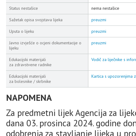
Status nestašice
nema nestašice
Sažetak opisa svojstava lijeka
preuzmi
Uputa o lijeku
preuzmi
Javno izvješće o ocjeni dokumentacije o
preuzmi
lijeku
Edukacijski materijali
Vodič za liječnike s info
za zdravstvene radnike
Edukacijski materijali
Kartica s upozorenjima 
za bolesnike / skrbnike
NAPOMENA
Za predmetni lijek Agencija za lije
dana 03. prosinca 2024. godine don
odobrenja za stavljanje lijeka u pr