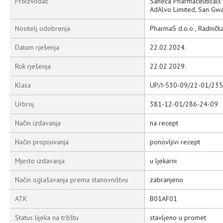
Proizvođač
Saneca Pharmaceuticals 
AdAlvo Limited, San Gwa
Nositelj odobrenja
PharmaS d.o.o., Radnička
Datum rješenja
22.02.2024.
Rok rješenja
22.02.2029.
Klasa
UP/I-530-09/22-01/235
Urbroj
381-12-01/286-24-09
Način izdavanja
na recept
Način propisivanja
ponovljivi recept
Mjesto izdavanja
u ljekarni
Način oglašavanja prema stanovništvu
zabranjeno
ATK
B01AF01
Status lijeka na tržištu
stavljeno u promet