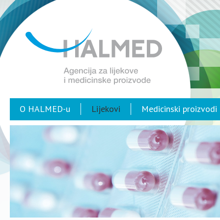
O HALMED-u
Lijekovi
Medicinski proizvodi