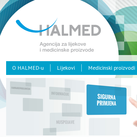
O HALMED-u
Lijekovi
Medicinski proizvodi