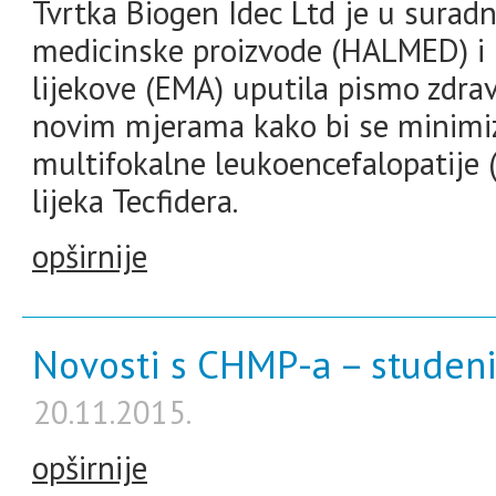
Tvrtka Biogen Idec Ltd je u suradnj
medicinske proizvode (HALMED) i
lijekove (EMA) uputila pismo zdr
novim mjerama kako bi se minimizi
multifokalne leukoencefalopatije
lijeka Tecfidera.
opširnije
Novosti s CHMP-a – studeni
20.11.2015.
opširnije