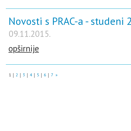
Novosti s PRAC-a - studeni 
09.11.2015.
opširnije
1
2
3
4
5
6
7
»