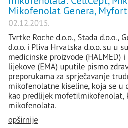
mikofenolata: CellCept, Mik
Mikofenolat Genera, Myforti
02.12.2015.
Tvrtke Roche d.o.o., Stada d.o.o., 
d.o.o. i Pliva Hrvatska d.o.o. su u 
medicinske proizvode (HALMED) i
lijekove (EMA) uputile pismo zdr
preporukama za sprječavanje trud
mikofenolatne kiseline, koja se u 
kao predlijek mofetilmikofenolat, 
mikofenolata.
opširnije